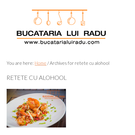
Skip
Skip
Skip
Skip
to
to
to
to
primary
main
primary
footer
navigation
content
sidebar
You are here:
Home
/
Archives for retete cu alohool
RETETE CU ALOHOOL