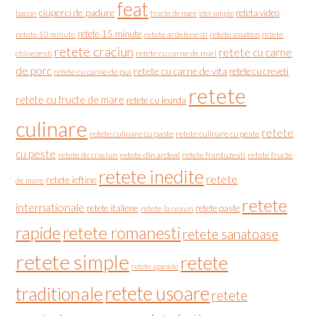
feat
ciuperci de padure
reteta video
bacon
fructe de mare
idei simple
retete 15 minute
retete asiatice
retete
retete 10 minute
retete ardelenesti
retete craciun
retete cu carne
chinezesti
retete cu carne de miel
de porc
retete cu carne de vita
retete cu creveti
retete cu carne de pui
retete
retete cu fructe de mare
retete cu leurda
culinare
retete
retete culinare cu paste
retete culinare cu peste
cu peste
retete de craciun
retete din ardeal
retete frantuzesti
retete fructe
retete inedite
retete
retete ieftine
de mare
retete
internationale
retete italiene
retete paste
retete la ceaun
rapide
retete romanesti
retete sanatoase
retete simple
retete
retete spaniole
retete usoare
traditionale
retete