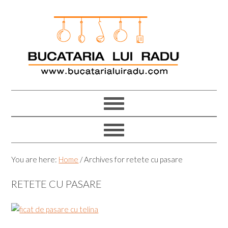
Skip
Skip
Skip
Skip
to
to
to
to
primary
main
primary
footer
navigation
content
sidebar
You are here:
Home
/
Archives for retete cu pasare
RETETE CU PASARE