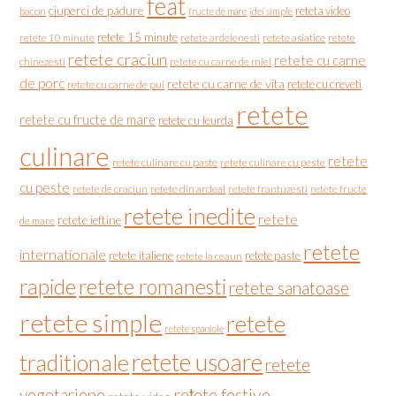
feat
ciuperci de padure
reteta video
bacon
fructe de mare
idei simple
retete 15 minute
retete asiatice
retete
retete 10 minute
retete ardelenesti
retete craciun
retete cu carne
chinezesti
retete cu carne de miel
de porc
retete cu carne de vita
retete cu creveti
retete cu carne de pui
retete
retete cu fructe de mare
retete cu leurda
culinare
retete
retete culinare cu paste
retete culinare cu peste
cu peste
retete de craciun
retete din ardeal
retete frantuzesti
retete fructe
retete inedite
retete
retete ieftine
de mare
retete
internationale
retete italiene
retete paste
retete la ceaun
rapide
retete romanesti
retete sanatoase
retete simple
retete
retete spaniole
retete usoare
traditionale
retete
vegetariene
rețete festive