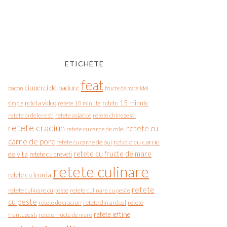
ETICHETE
feat
ciuperci de padure
bacon
fructe de mare
idei
reteta video
retete 15 minute
simple
retete 10 minute
retete asiatice
retete chinezesti
retete ardelenesti
retete craciun
retete cu
retete cu carne de miel
carne de porc
retete cu carne
retete cu carne de pui
de vita
retete cu fructe de mare
retete cu creveti
retete culinare
retete cu leurda
retete
retete culinare cu paste
retete culinare cu peste
cu peste
retete de craciun
retete din ardeal
retete
retete ieftine
frantuzesti
retete fructe de mare