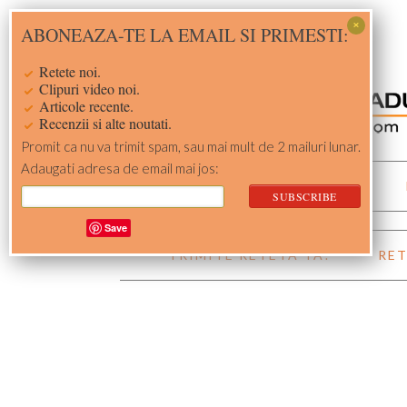
Skip
Skip
Skip
Skip
ABONEAZA-TE LA EMAIL SI PRIMESTI:
to
to
to
to
primary
main
primary
footer
Retete noi.
navigation
content
sidebar
Clipuri video noi.
Articole recente.
Recenzii si alte noutati.
Promit ca nu va trimit spam, sau mai mult de 2 mailuri lunar.
Adaugati adresa de email mai jos:
ACASA
RETETE
Save
TRIMITE RETETA TA!
RET