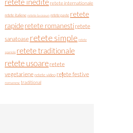
retete inedite
retete internationale
retete
retete italiene
retete paste
retete la ceaun
rapide
retete romanesti
retete
retete simple
sanatoase
retete
retete traditionale
spaniole
retete usoare
retete
vegetariene
rețete festive
retete video
traditional
romanesc