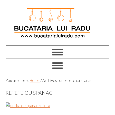
Skip
Skip
Skip
Skip
to
to
to
to
primary
main
primary
footer
navigation
content
sidebar
You are here:
Home
/
Archives for retete cu spanac
RETETE CU SPANAC