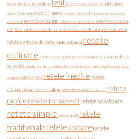
feat
ciuperci de padure
reteta video
bacon
fructe de mare
idei simple
retete 15 minute
retete asiatice
retete
retete 10 minute
retete ardelenesti
retete craciun
retete cu carne
chinezesti
retete cu carne de miel
de porc
retete cu carne de vita
retete cu creveti
retete cu carne de pui
retete
retete cu fructe de mare
retete cu leurda
culinare
retete
retete culinare cu paste
retete culinare cu peste
cu peste
retete de craciun
retete din ardeal
retete frantuzesti
retete fructe
retete inedite
retete
retete ieftine
de mare
retete
internationale
retete italiene
retete paste
retete la ceaun
rapide
retete romanesti
retete sanatoase
retete simple
retete
retete spaniole
retete usoare
traditionale
retete
vegetariene
rețete festive