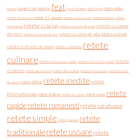
feat
ciuperci de padure
reteta video
bacon
fructe de mare
idei simple
retete 15 minute
retete asiatice
retete
retete 10 minute
retete ardelenesti
retete craciun
retete cu carne
chinezesti
retete cu carne de miel
de porc
retete cu carne de vita
retete cu creveti
retete cu carne de pui
retete
retete cu fructe de mare
retete cu leurda
culinare
retete
retete culinare cu paste
retete culinare cu peste
cu peste
retete de craciun
retete din ardeal
retete frantuzesti
retete fructe
retete inedite
retete
retete ieftine
de mare
retete
internationale
retete italiene
retete paste
retete la ceaun
rapide
retete romanesti
retete sanatoase
retete simple
retete
retete spaniole
retete usoare
traditionale
retete