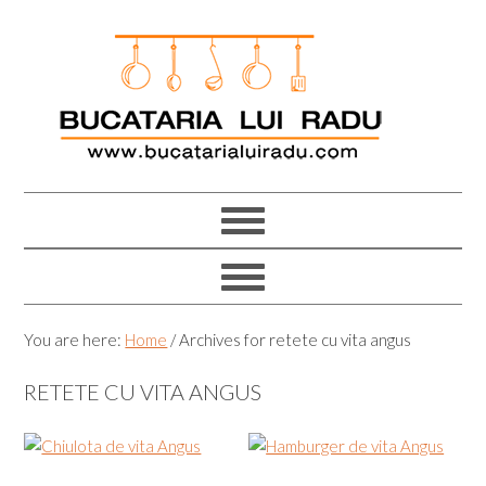
Skip
Skip
Skip
Skip
to
to
to
to
primary
main
primary
footer
navigation
content
sidebar
You are here:
Home
/
Archives for retete cu vita angus
RETETE CU VITA ANGUS