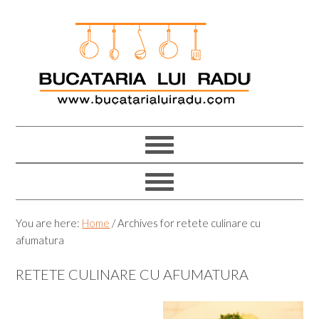
Skip
Skip
Skip
Skip
to
to
to
to
primary
main
primary
footer
navigation
content
sidebar
You are here:
Home
/
Archives for retete culinare cu
afumatura
RETETE CULINARE CU AFUMATURA