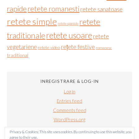
rapide
retete romanesti
retete sanatoase
retete simple
retete
retete spaniole
retete usoare
traditionale
retete
vegetariene
rețete festive
retete video
romanesc
traditional
INREGISTRARE & LOG-IN
Log in
Entries feed
Comments feed
WordPress.org
Privacy & Cookies: This site uses cookies. By continuing to use this website, you
agree to their use.