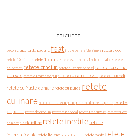
ETICHETE
feat
ciuperci de padure
reteta video
bacon
fructe de mare
idei simple
retete 15 minute
retete asiatice
retete
retete 10 minute
retete ardelenesti
retete craciun
retete cu carne
chinezesti
retete cu carne de miel
de porc
retete cu carne de vita
retete cu creveti
retete cu carne de pui
retete
retete cu fructe de mare
retete cu leurda
culinare
retete
retete culinare cu paste
retete culinare cu peste
cu peste
retete de craciun
retete din ardeal
retete frantuzesti
retete fructe
retete inedite
retete
retete ieftine
de mare
retete
internationale
retete italiene
retete paste
retete la ceaun