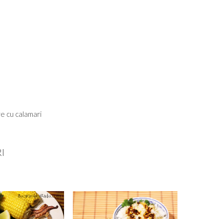
re cu calamari
I