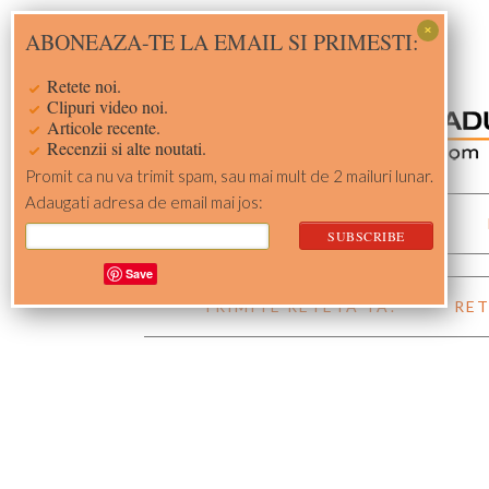
Skip
Skip
Skip
Skip
ABONEAZA-TE LA EMAIL SI PRIMESTI:
to
to
to
to
primary
main
primary
footer
Retete noi.
navigation
content
sidebar
Clipuri video noi.
Articole recente.
Recenzii si alte noutati.
Promit ca nu va trimit spam, sau mai mult de 2 mailuri lunar.
Adaugati adresa de email mai jos:
ACASA
RETETE
Save
TRIMITE RETETA TA!
RET