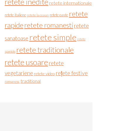
retete inedite
retete internationale
retete
retete italiene
retete paste
retete la ceaun
rapide
retete romanesti
retete
retete simple
sanatoase
retete
retete traditionale
spaniole
retete usoare
retete
vegetariene
rețete festive
retete video
traditional
romanesc