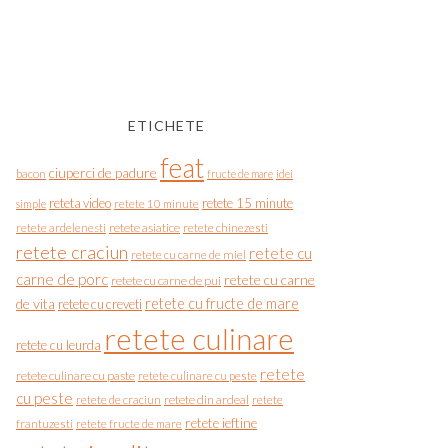
ETICHETE
feat
ciuperci de padure
bacon
fructe de mare
idei
reteta video
retete 15 minute
simple
retete 10 minute
retete asiatice
retete chinezesti
retete ardelenesti
retete craciun
retete cu
retete cu carne de miel
carne de porc
retete cu carne
retete cu carne de pui
de vita
retete cu fructe de mare
retete cu creveti
retete culinare
retete cu leurda
retete
retete culinare cu paste
retete culinare cu peste
cu peste
retete de craciun
retete din ardeal
retete
retete ieftine
frantuzesti
retete fructe de mare