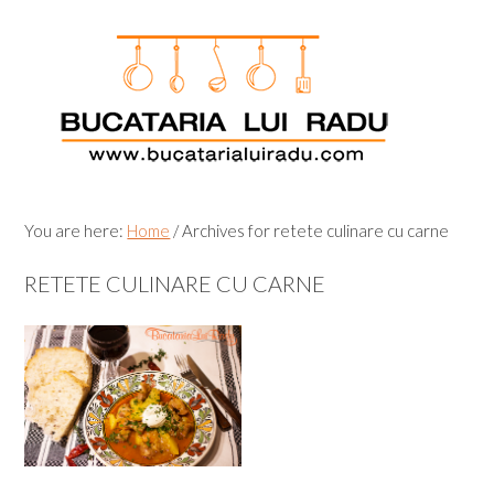
Skip
Skip
Skip
Skip
to
to
to
to
primary
main
primary
footer
navigation
content
sidebar
You are here:
Home
/
Archives for retete culinare cu carne
RETETE CULINARE CU CARNE