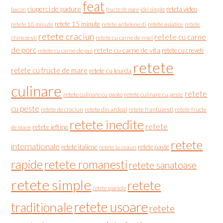
feat
ciuperci de padure
reteta video
bacon
fructe de mare
idei simple
retete 15 minute
retete asiatice
retete
retete 10 minute
retete ardelenesti
retete craciun
retete cu carne
chinezesti
retete cu carne de miel
de porc
retete cu carne de vita
retete cu creveti
retete cu carne de pui
retete
retete cu fructe de mare
retete cu leurda
culinare
retete
retete culinare cu paste
retete culinare cu peste
cu peste
retete de craciun
retete din ardeal
retete frantuzesti
retete fructe
retete inedite
retete
retete ieftine
de mare
retete
internationale
retete italiene
retete paste
retete la ceaun
rapide
retete romanesti
retete sanatoase
retete simple
retete
retete spaniole
retete usoare
traditionale
retete