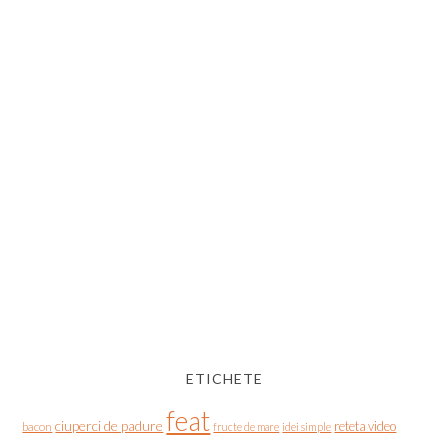
ETICHETE
feat
ciuperci de padure
reteta video
bacon
fructe de mare
idei simple