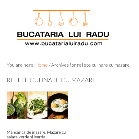
Skip
Skip
Skip
Skip
to
to
to
to
primary
main
primary
footer
navigation
content
sidebar
You are here:
Home
/
Archives for retete culinare cu mazare
RETETE CULINARE CU MAZARE
Mancarica de mazare. Mazare cu
salata verde si leurda.