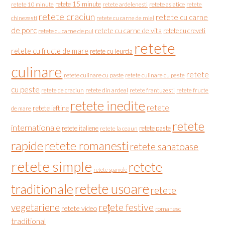
retete 15 minute
retete asiatice
retete
retete 10 minute
retete ardelenesti
retete craciun
retete cu carne
chinezesti
retete cu carne de miel
de porc
retete cu carne de vita
retete cu creveti
retete cu carne de pui
retete
retete cu fructe de mare
retete cu leurda
culinare
retete
retete culinare cu paste
retete culinare cu peste
cu peste
retete de craciun
retete din ardeal
retete frantuzesti
retete fructe
retete inedite
retete
retete ieftine
de mare
retete
internationale
retete italiene
retete paste
retete la ceaun
rapide
retete romanesti
retete sanatoase
retete simple
retete
retete spaniole
retete usoare
traditionale
retete
vegetariene
rețete festive
retete video
romanesc
traditional