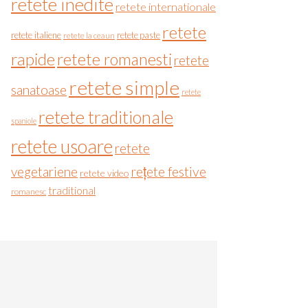
retete inedite
retete internationale
retete
retete italiene
retete paste
retete la ceaun
rapide
retete romanesti
retete
retete simple
sanatoase
retete
retete traditionale
spaniole
retete usoare
retete
vegetariene
rețete festive
retete video
traditional
romanesc