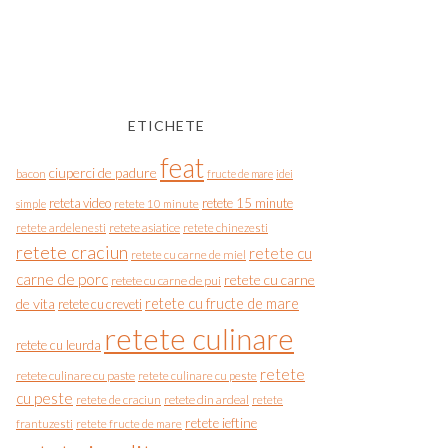
ETICHETE
feat
ciuperci de padure
bacon
fructe de mare
idei
reteta video
retete 15 minute
simple
retete 10 minute
retete asiatice
retete chinezesti
retete ardelenesti
retete craciun
retete cu
retete cu carne de miel
carne de porc
retete cu carne
retete cu carne de pui
de vita
retete cu fructe de mare
retete cu creveti
retete culinare
retete cu leurda
retete
retete culinare cu paste
retete culinare cu peste
cu peste
retete de craciun
retete din ardeal
retete
retete ieftine
frantuzesti
retete fructe de mare