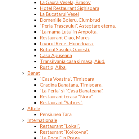
La Gaura Vesela, Brasov
Hotel Restaurant Sighisoara
La Bucatarul Vesel
Domeniile Boieru, Ciumbrud
“Perla Trascaului”. Asteptare eterna.
“La mama Luta” in Ampoita.
Restaurant Ciao, Mures
Izvorul Rece- Hunedoara.
Butoiul Sasului, Ganesti.
Casa Apuseana
Transilvania casa si masa, Aiud.
Rustiq, Alba.
Banat
“Casa Voastra”, Timisoara
Gradina Banatana, Timisoara.
“La Perla” si “Casa Banateana”.
Restaurant terasa “Nora”.
Restaurant “Sabres”.
Altele
Pensiunea Tara
Internationale
Restaurant “Lokal”.
Restaurant “Kolkovna”.
“La Pocal” in Praga.