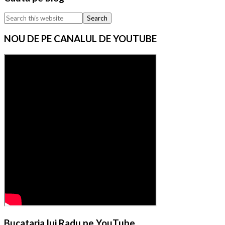
Sidebar
Search
this
website
NOU DE PE CANALUL DE YOUTUBE
Bucataria lui Radu pe YouTube