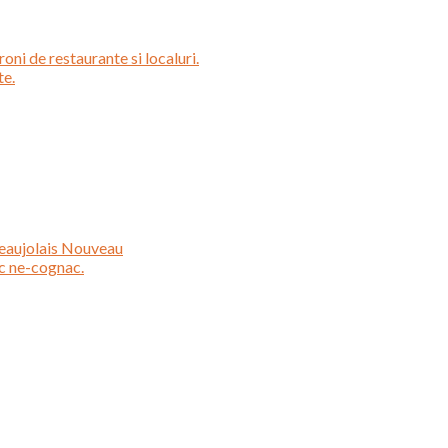
oni de restaurante si localuri.
te.
Beaujolais Nouveau
ac ne-cognac.