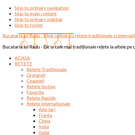
Skip to primary navigation
Skip to main content
Skip to primary sidebar
Skip to footer
Bucataria lui Radu - Blog culinar cu retete traditionale si internati
Bucataria lui Radu - De la cele mai tradiționale rețete la altele pe
ACASA
RETETE
Retete Traditionale
Gratareli
Ceauneli
Retete festive
Favorite
Retete Rapide
Retete Internationale
Alte tari
Franta
China
India
Italia