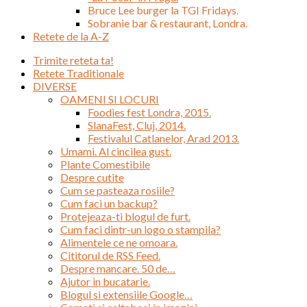
Bruce Lee burger la TGI Fridays.
Sobranie bar & restaurant, Londra.
Retete de la A-Z
Trimite reteta ta!
Retete Traditionale
DIVERSE
OAMENI SI LOCURI
Foodies fest Londra, 2015.
SlanaFest, Cluj, 2014.
Festivalul Catlanelor, Arad 2013.
Umami. Al cincilea gust.
Plante Comestibile
Despre cutite
Cum se pasteaza rosiile?
Cum faci un backup?
Protejeaza-ti blogul de furt.
Cum faci dintr-un logo o stampila?
Alimentele ce ne omoara.
Cititorul de RSS Feed.
Despre mancare. 50 de…
Ajutor in bucatarie.
Blogul si extensiile Google…