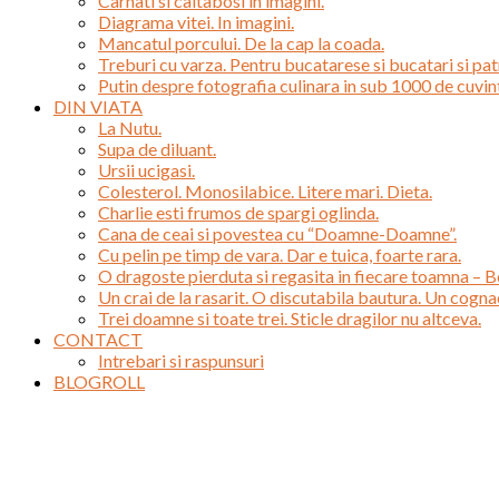
Carnati si caltabosi in imagini.
Diagrama vitei. In imagini.
Mancatul porcului. De la cap la coada.
Treburi cu varza. Pentru bucatarese si bucatari si patr
Putin despre fotografia culinara in sub 1000 de cuvin
DIN VIATA
La Nutu.
Supa de diluant.
Ursii ucigasi.
Colesterol. Monosilabice. Litere mari. Dieta.
Charlie esti frumos de spargi oglinda.
Cana de ceai si povestea cu “Doamne-Doamne”.
Cu pelin pe timp de vara. Dar e tuica, foarte rara.
O dragoste pierduta si regasita in fiecare toamna – 
Un crai de la rasarit. O discutabila bautura. Un cogn
Trei doamne si toate trei. Sticle dragilor nu altceva.
CONTACT
Intrebari si raspunsuri
BLOGROLL