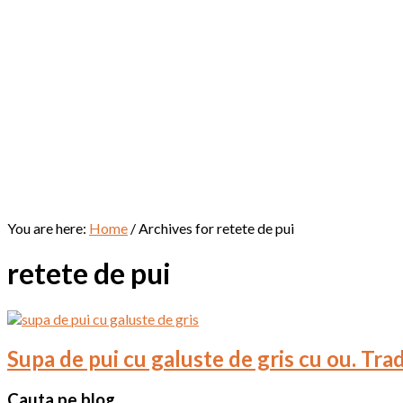
You are here:
Home
/
Archives for retete de pui
retete de pui
Supa de pui cu galuste de gris cu ou. Tra
Primary
Cauta pe blog