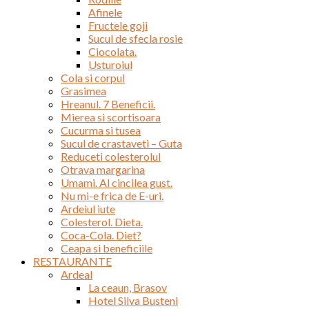
Afinele
Fructele goji
Sucul de sfecla rosie
Ciocolata.
Usturoiul
Cola si corpul
Grasimea
Hreanul. 7 Beneficii.
Mierea si scortisoara
Cucurma si tusea
Sucul de crastaveti – Guta
Reduceti colesterolul
Otrava margarina
Umami. Al cincilea gust.
Nu mi-e frica de E-uri.
Ardeiul iute
Colesterol. Dieta.
Coca-Cola. Diet?
Ceapa si beneficiile
RESTAURANTE
Ardeal
La ceaun, Brasov
Hotel Silva Busteni