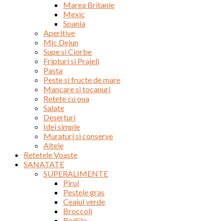
Marea Britanie
Mexic
Spania
Aperitive
Mic Dejun
Supe si Ciorbe
Fripturi si Prajeli
Pasta
Peste si fructe de mare
Mancare si tocanuri
Retete cu oua
Salate
Deserturi
Idei simple
Muraturi si conserve
Altele
Retetele Voaste
SANATATE
SUPERALIMENTE
Pirul
Pestele gras
Ceaiul verde
Broccoli
Rodiile