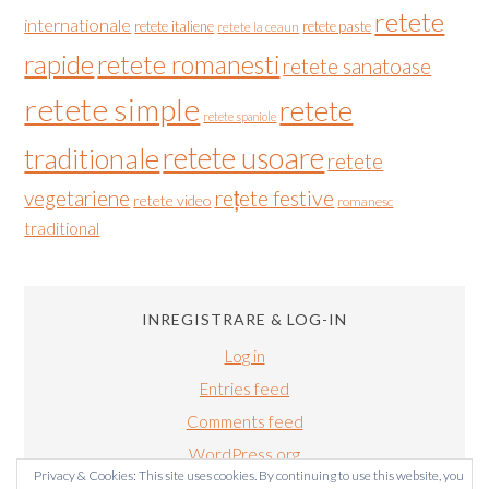
retete
internationale
retete italiene
retete paste
retete la ceaun
rapide
retete romanesti
retete sanatoase
retete simple
retete
retete spaniole
retete usoare
traditionale
retete
vegetariene
rețete festive
retete video
romanesc
traditional
INREGISTRARE & LOG-IN
Log in
Entries feed
Comments feed
WordPress.org
Privacy & Cookies: This site uses cookies. By continuing to use this website, you