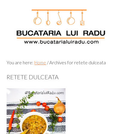
Skip
Skip
Skip
Skip
to
to
to
to
primary
main
primary
footer
navigation
content
sidebar
You are here:
Home
/
Archives for retete dulceata
RETETE DULCEATA