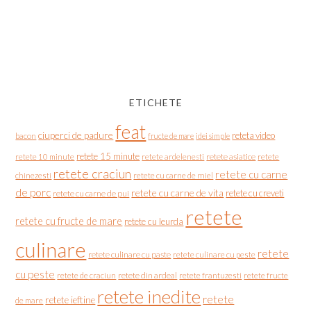
ETICHETE
feat
ciuperci de padure
reteta video
bacon
fructe de mare
idei simple
retete 15 minute
retete asiatice
retete
retete 10 minute
retete ardelenesti
retete craciun
retete cu carne
chinezesti
retete cu carne de miel
de porc
retete cu carne de vita
retete cu creveti
retete cu carne de pui
retete
retete cu fructe de mare
retete cu leurda
culinare
retete
retete culinare cu paste
retete culinare cu peste
cu peste
retete de craciun
retete din ardeal
retete frantuzesti
retete fructe
retete inedite
retete
retete ieftine
de mare