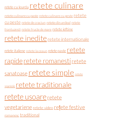
retete culinare
retete cu leurda
retete
retete culinare cu paste
retete culinare cu peste
cu peste
retete de craciun
retete din ardeal
retete
retete ieftine
frantuzesti
retete fructe de mare
retete inedite
retete internationale
retete
retete italiene
retete paste
retete la ceaun
rapide
retete romanesti
retete
retete simple
sanatoase
retete
retete traditionale
spaniole
retete usoare
retete
vegetariene
rețete festive
retete video
traditional
romanesc