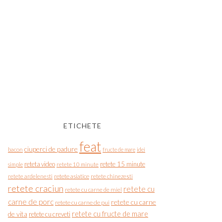
ETICHETE
feat
ciuperci de padure
bacon
fructe de mare
idei
reteta video
retete 15 minute
simple
retete 10 minute
retete asiatice
retete chinezesti
retete ardelenesti
retete craciun
retete cu
retete cu carne de miel
carne de porc
retete cu carne
retete cu carne de pui
de vita
retete cu fructe de mare
retete cu creveti