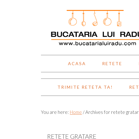
Skip
Skip
Skip
Skip
to
to
to
to
primary
main
primary
footer
navigation
content
sidebar
ACASA
RETETE
TRIMITE RETETA TA!
RET
You are here:
Home
/
Archives for retete grata
RETETE GRATARE