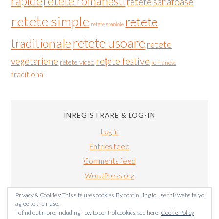
rapide
retete romanesti
retete sanatoase
retete simple
retete
retete spaniole
retete usoare
traditionale
retete
vegetariene
rețete festive
retete video
romanesc
traditional
INREGISTRARE & LOG-IN
Log in
Entries feed
Comments feed
WordPress.org
Privacy & Cookies: This site uses cookies. By continuing to use this website, you
agree to their use.
To find out more, including how to control cookies, see here:
Cookie Policy