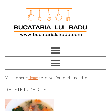
Skip
Skip
Skip
Skip
to
to
to
to
primary
main
primary
footer
navigation
content
sidebar
You are here:
Home
/
Archives for retete indedite
RETETE INDEDITE