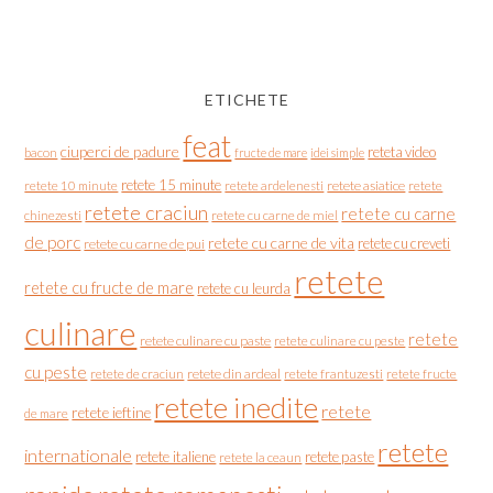
ETICHETE
feat
ciuperci de padure
reteta video
bacon
fructe de mare
idei simple
retete 15 minute
retete asiatice
retete
retete 10 minute
retete ardelenesti
retete craciun
retete cu carne
chinezesti
retete cu carne de miel
de porc
retete cu carne de vita
retete cu creveti
retete cu carne de pui
retete
retete cu fructe de mare
retete cu leurda
culinare
retete
retete culinare cu paste
retete culinare cu peste
cu peste
retete de craciun
retete din ardeal
retete frantuzesti
retete fructe
retete inedite
retete
retete ieftine
de mare
retete
internationale
retete italiene
retete paste
retete la ceaun