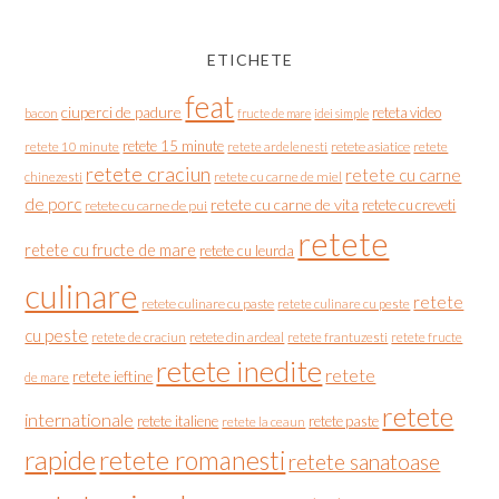
ETICHETE
feat
ciuperci de padure
reteta video
bacon
fructe de mare
idei simple
retete 15 minute
retete asiatice
retete
retete 10 minute
retete ardelenesti
retete craciun
retete cu carne
chinezesti
retete cu carne de miel
de porc
retete cu carne de vita
retete cu creveti
retete cu carne de pui
retete
retete cu fructe de mare
retete cu leurda
culinare
retete
retete culinare cu paste
retete culinare cu peste
cu peste
retete de craciun
retete din ardeal
retete frantuzesti
retete fructe
retete inedite
retete
retete ieftine
de mare
retete
internationale
retete italiene
retete paste
retete la ceaun
rapide
retete romanesti
retete sanatoase