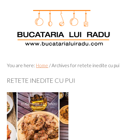
Skip
Skip
Skip
Skip
to
to
to
to
primary
main
primary
footer
navigation
content
sidebar
You are here:
Home
/
Archives for retete inedite cu pui
RETETE INEDITE CU PUI