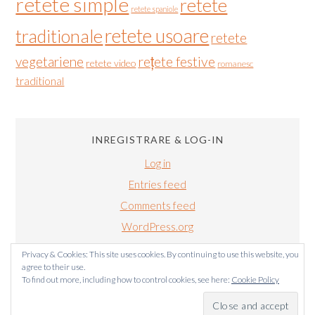
retete simple
retete
retete spaniole
retete usoare
traditionale
retete
vegetariene
rețete festive
retete video
romanesc
traditional
INREGISTRARE & LOG-IN
Log in
Entries feed
Comments feed
WordPress.org
Privacy & Cookies: This site uses cookies. By continuing to use this website, you
agree to their use.
To find out more, including how to control cookies, see here:
Cookie Policy
BUCATARIALUIRADU.COM COPYRIGHT © 2011-2024. TOATE