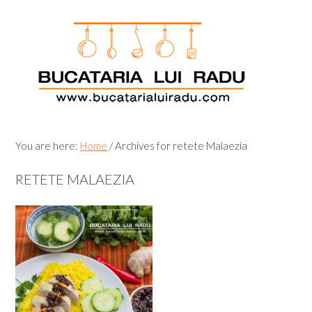
Skip
Skip
Skip
Skip
to
to
to
to
primary
main
primary
footer
navigation
content
sidebar
You are here:
Home
/
Archives for retete Malaezia
RETETE MALAEZIA