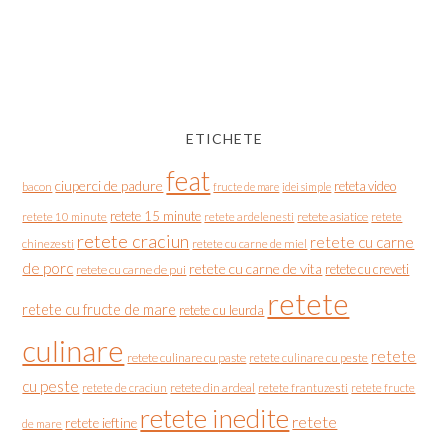
ETICHETE
feat
ciuperci de padure
reteta video
bacon
fructe de mare
idei simple
retete 15 minute
retete asiatice
retete
retete 10 minute
retete ardelenesti
retete craciun
retete cu carne
chinezesti
retete cu carne de miel
de porc
retete cu carne de vita
retete cu creveti
retete cu carne de pui
retete
retete cu fructe de mare
retete cu leurda
culinare
retete
retete culinare cu paste
retete culinare cu peste
cu peste
retete de craciun
retete din ardeal
retete frantuzesti
retete fructe
retete inedite
retete
retete ieftine
de mare