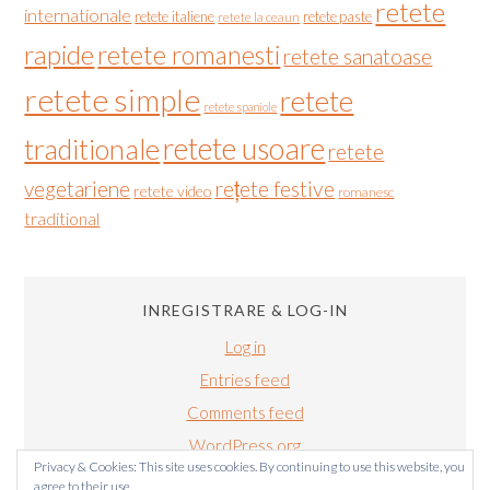
retete
internationale
retete italiene
retete paste
retete la ceaun
rapide
retete romanesti
retete sanatoase
retete simple
retete
retete spaniole
retete usoare
traditionale
retete
vegetariene
rețete festive
retete video
romanesc
traditional
INREGISTRARE & LOG-IN
Log in
Entries feed
Comments feed
WordPress.org
Privacy & Cookies: This site uses cookies. By continuing to use this website, you
agree to their use.