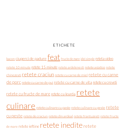
ETICHETE
feat
ciuperci de padure
reteta video
bacon
fructe de mare
idei simple
retete 15 minute
retete asiatice
retete
retete 10 minute
retete ardelenesti
retete craciun
retete cu carne
chinezesti
retete cu carne de miel
de porc
retete cu carne de vita
retete cu creveti
retete cu carne de pui
retete
retete cu fructe de mare
retete cu leurda
culinare
retete
retete culinare cu paste
retete culinare cu peste
cu peste
retete de craciun
retete din ardeal
retete frantuzesti
retete fructe
retete inedite
retete
retete ieftine
de mare