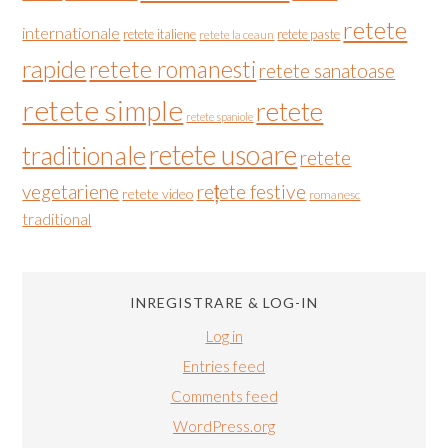
retete
internationale
retete italiene
retete paste
retete la ceaun
rapide
retete romanesti
retete sanatoase
retete simple
retete
retete spaniole
retete usoare
traditionale
retete
vegetariene
rețete festive
retete video
romanesc
traditional
INREGISTRARE & LOG-IN
Log in
Entries feed
Comments feed
WordPress.org