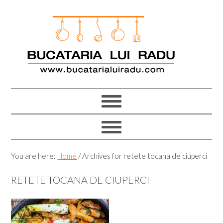
Skip
Skip
Skip
Skip
to
to
to
to
primary
main
primary
footer
navigation
content
sidebar
You are here:
Home
/
Archives for retete tocana de ciuperci
RETETE TOCANA DE CIUPERCI