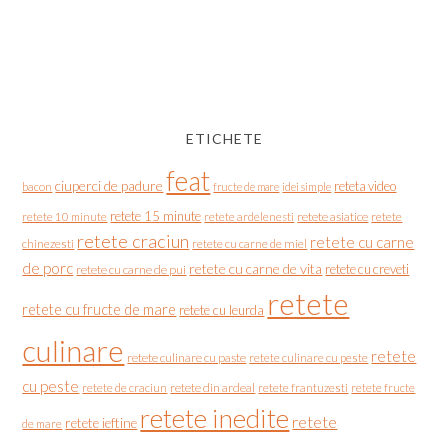
ETICHETE
feat
ciuperci de padure
reteta video
bacon
fructe de mare
idei simple
retete 15 minute
retete asiatice
retete
retete 10 minute
retete ardelenesti
retete craciun
retete cu carne
chinezesti
retete cu carne de miel
de porc
retete cu carne de vita
retete cu creveti
retete cu carne de pui
retete
retete cu fructe de mare
retete cu leurda
culinare
retete
retete culinare cu paste
retete culinare cu peste
cu peste
retete de craciun
retete din ardeal
retete frantuzesti
retete fructe
retete inedite
retete
retete ieftine
de mare