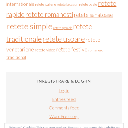
retete
internationale
retete italiene
retete paste
retete la ceaun
rapide
retete romanesti
retete sanatoase
retete simple
retete
retete spaniole
retete usoare
traditionale
retete
vegetariene
rețete festive
retete video
romanesc
traditional
INREGISTRARE & LOG-IN
Log in
Entries feed
Comments feed
WordPress.org
Privacy & Cookies: This site uses cookies. By continuing to use this website, you