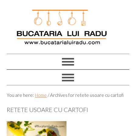
Skip
Skip
Skip
Skip
to
to
to
to
primary
main
primary
footer
navigation
content
sidebar
You are here:
Home
/
Archives for retete usoare cu cartofi
RETETE USOARE CU CARTOFI