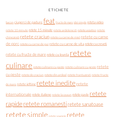
ETICHETE
feat
ciuperci de padure
reteta video
bacon
fructe de mare
idei simple
retete 15 minute
retete asiatice
retete
retete 10 minute
retete ardelenesti
retete craciun
retete cu carne
chinezesti
retete cu carne de miel
de porc
retete cu carne de vita
retete cu creveti
retete cu carne de pui
retete
retete cu fructe de mare
retete cu leurda
culinare
retete
retete culinare cu paste
retete culinare cu peste
cu peste
retete de craciun
retete din ardeal
retete frantuzesti
retete fructe
retete inedite
retete
retete ieftine
de mare
retete
internationale
retete italiene
retete paste
retete la ceaun
rapide
retete romanesti
retete sanatoase
retete simple
retete
retete spaniole