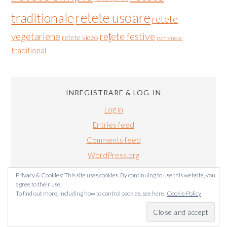
retete usoare
traditionale
retete
vegetariene
rețete festive
retete video
romanesc
traditional
INREGISTRARE & LOG-IN
Log in
Entries feed
Comments feed
WordPress.org
Privacy & Cookies: This site uses cookies. By continuing to use this website, you
agree to their use.
To find out more, including how to control cookies, see here:
Cookie Policy
BUCATARIALUIRADU.COM COPYRIGHT © 2011-2024. TOATE
DREPTURILE SUNT REZERVATE.