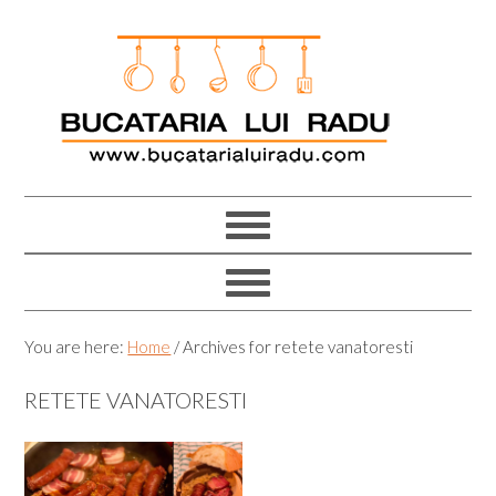
Skip
Skip
Skip
Skip
to
to
to
to
primary
main
primary
footer
navigation
content
sidebar
You are here:
Home
/
Archives for retete vanatoresti
RETETE VANATORESTI