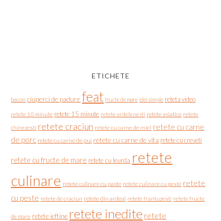
ETICHETE
feat
ciuperci de padure
reteta video
bacon
fructe de mare
idei simple
retete 15 minute
retete asiatice
retete
retete 10 minute
retete ardelenesti
retete craciun
retete cu carne
chinezesti
retete cu carne de miel
de porc
retete cu carne de vita
retete cu creveti
retete cu carne de pui
retete
retete cu fructe de mare
retete cu leurda
culinare
retete
retete culinare cu paste
retete culinare cu peste
cu peste
retete de craciun
retete din ardeal
retete frantuzesti
retete fructe
retete inedite
retete
retete ieftine
de mare