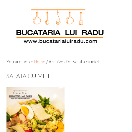
Skip
Skip
Skip
Skip
to
to
to
to
primary
main
primary
footer
navigation
content
sidebar
You are here:
Home
/
Archives for salata cu miel
SALATA CU MIEL