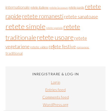
retete
internationale
retete italiene
retete paste
retete la ceaun
rapide
retete romanesti
retete sanatoase
retete simple
retete
retete spaniole
retete usoare
traditionale
retete
vegetariene
rețete festive
retete video
romanesc
traditional
INREGISTRARE & LOG-IN
Log in
Entries feed
Comments feed
WordPress.org