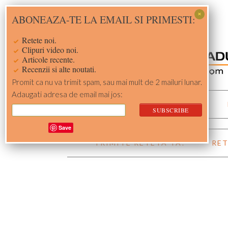
Skip
Skip
Skip
Skip
ABONEAZA-TE LA EMAIL SI PRIMESTI:
to
to
to
to
primary
main
primary
footer
Retete noi.
navigation
content
sidebar
Clipuri video noi.
Articole recente.
Recenzii si alte noutati.
Promit ca nu va trimit spam, sau mai mult de 2 mailuri lunar.
Adaugati adresa de email mai jos:
ACASA
RETETE
Save
TRIMITE RETETA TA!
RET