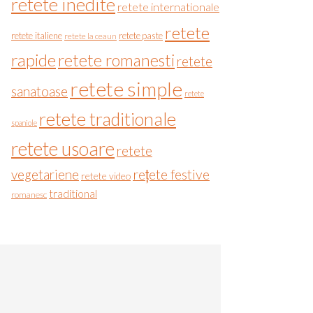
retete inedite
retete internationale
retete
retete italiene
retete paste
retete la ceaun
rapide
retete romanesti
retete
retete simple
sanatoase
retete
retete traditionale
spaniole
retete usoare
retete
vegetariene
rețete festive
retete video
traditional
romanesc