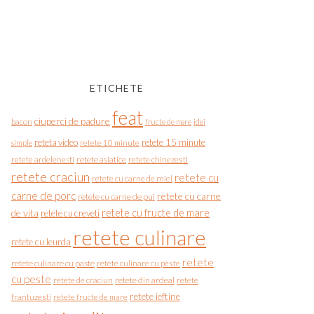
ETICHETE
feat
ciuperci de padure
bacon
fructe de mare
idei
reteta video
retete 15 minute
simple
retete 10 minute
retete asiatice
retete chinezesti
retete ardelenesti
retete craciun
retete cu
retete cu carne de miel
carne de porc
retete cu carne
retete cu carne de pui
de vita
retete cu fructe de mare
retete cu creveti
retete culinare
retete cu leurda
retete
retete culinare cu paste
retete culinare cu peste
cu peste
retete de craciun
retete din ardeal
retete
retete ieftine
frantuzesti
retete fructe de mare