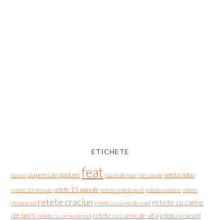
ETICHETE
feat
ciuperci de padure
reteta video
bacon
fructe de mare
idei simple
retete 15 minute
retete asiatice
retete
retete 10 minute
retete ardelenesti
retete craciun
retete cu carne
chinezesti
retete cu carne de miel
de porc
retete cu carne de vita
retete cu creveti
retete cu carne de pui