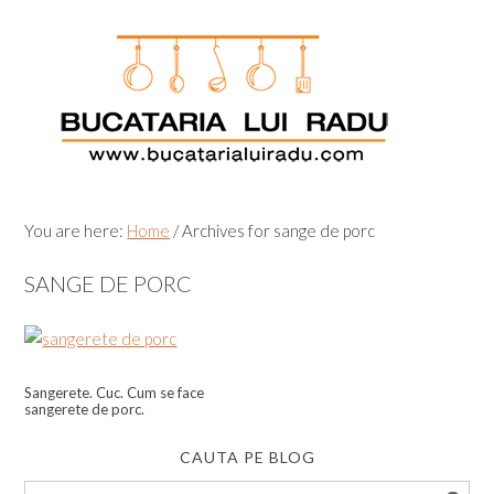
Skip
Skip
Skip
Skip
to
to
to
to
primary
main
primary
footer
navigation
content
sidebar
You are here:
Home
/
Archives for sange de porc
SANGE DE PORC
Sangerete. Cuc. Cum se face
sangerete de porc.
CAUTA PE BLOG