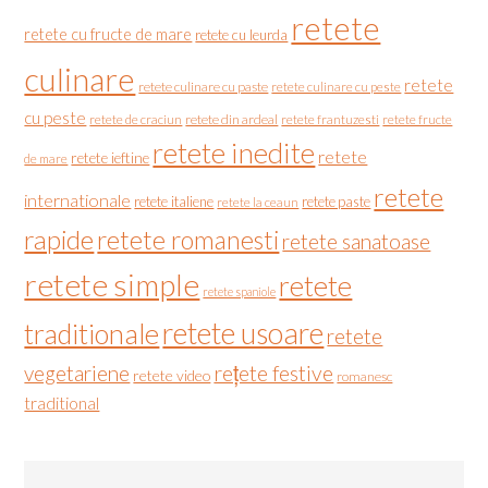
retete
retete cu fructe de mare
retete cu leurda
culinare
retete
retete culinare cu paste
retete culinare cu peste
cu peste
retete de craciun
retete din ardeal
retete frantuzesti
retete fructe
retete inedite
retete
retete ieftine
de mare
retete
internationale
retete italiene
retete paste
retete la ceaun
rapide
retete romanesti
retete sanatoase
retete simple
retete
retete spaniole
retete usoare
traditionale
retete
vegetariene
rețete festive
retete video
romanesc
traditional