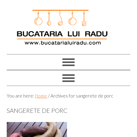
Skip
Skip
Skip
Skip
to
to
to
to
primary
main
primary
footer
navigation
content
sidebar
You are here:
Home
/
Archives for sangerete de porc
SANGERETE DE PORC