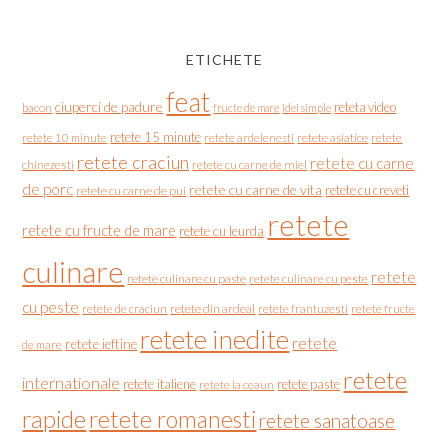
ETICHETE
feat
ciuperci de padure
reteta video
bacon
fructe de mare
idei simple
retete 15 minute
retete asiatice
retete
retete 10 minute
retete ardelenesti
retete craciun
retete cu carne
chinezesti
retete cu carne de miel
de porc
retete cu carne de vita
retete cu creveti
retete cu carne de pui
retete
retete cu fructe de mare
retete cu leurda
culinare
retete
retete culinare cu paste
retete culinare cu peste
cu peste
retete de craciun
retete din ardeal
retete frantuzesti
retete fructe
retete inedite
retete
retete ieftine
de mare
retete
internationale
retete italiene
retete paste
retete la ceaun
rapide
retete romanesti
retete sanatoase