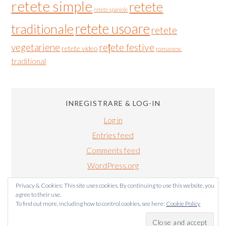
retete simple
retete
retete spaniole
retete usoare
traditionale
retete
vegetariene
rețete festive
retete video
romanesc
traditional
INREGISTRARE & LOG-IN
Log in
Entries feed
Comments feed
WordPress.org
Privacy & Cookies: This site uses cookies. By continuing to use this website, you
agree to their use.
To find out more, including how to control cookies, see here:
Cookie Policy
BUCATARIALUIRADU.COM COPYRIGHT © 2011-2024. TOATE