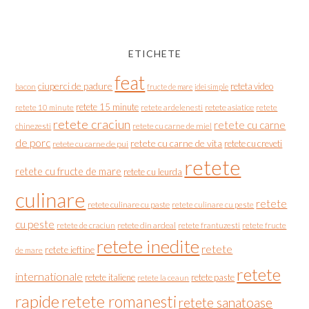
ETICHETE
feat
ciuperci de padure
reteta video
bacon
fructe de mare
idei simple
retete 15 minute
retete asiatice
retete
retete 10 minute
retete ardelenesti
retete craciun
retete cu carne
chinezesti
retete cu carne de miel
de porc
retete cu carne de vita
retete cu creveti
retete cu carne de pui
retete
retete cu fructe de mare
retete cu leurda
culinare
retete
retete culinare cu paste
retete culinare cu peste
cu peste
retete de craciun
retete din ardeal
retete frantuzesti
retete fructe
retete inedite
retete
retete ieftine
de mare
retete
internationale
retete italiene
retete paste
retete la ceaun
rapide
retete romanesti
retete sanatoase