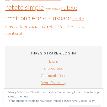
retete simple
retete
retete spaniole
retete usoare
traditionale
retete
vegetariene
rețete festive
retete video
romanesc
traditional
INREGISTRARE & LOG-IN
Log in
Entries feed
Comments feed
WordPress.org
Privacy & Cookies: This site uses cookies. By continuing to use this website, you
agree to their use.
To find out more, including how to control cookies, see here:
Cookie Policy