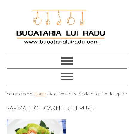
Skip
Skip
Skip
Skip
to
to
to
to
primary
main
primary
footer
navigation
content
sidebar
You are here:
Home
/
Archives for sarmale cu carne de iepure
SARMALE CU CARNE DE IEPURE