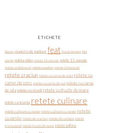
ETICHETE
feat
ciuperci de padure
bacon
fructe de mare
idei
reteta video
retete 15 minute
simple
retete 10 minute
retete asiatice
retete chinezesti
retete ardelenesti
retete craciun
retete cu
retete cu carne de miel
carne de porc
retete cu carne
retete cu carne de pui
de vita
retete cu fructe de mare
retete cu creveti
retete culinare
retete cu leurda
retete
retete culinare cu paste
retete culinare cu peste
cu peste
retete de craciun
retete din ardeal
retete
retete ieftine
frantuzesti
retete fructe de mare