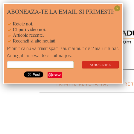
Skip
Skip
Skip
Skip
ABONEAZA-TE LA EMAIL SI PRIMESTI:
to
to
to
to
primary
main
primary
footer
Retete noi.
navigation
content
sidebar
Clipuri video noi.
Articole recente.
Recenzii si alte noutati.
Promit ca nu va trimit spam, sau mai mult de 2 mailuri lunar.
Adaugati adresa de email mai jos:
ACASA
RETETE
Save
TRIMITE RETETA TA!
RET