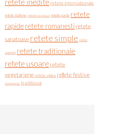
retete inedite
retete internationale
retete
retete italiene
retete paste
retete la ceaun
rapide
retete romanesti
retete
retete simple
sanatoase
retete
retete traditionale
spaniole
retete usoare
retete
vegetariene
rețete festive
retete video
traditional
romanesc