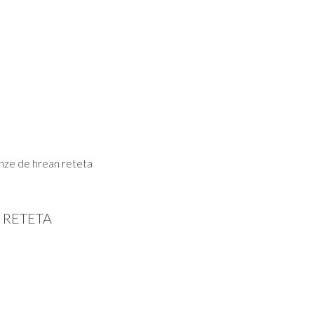
unze de hrean reteta
 RETETA