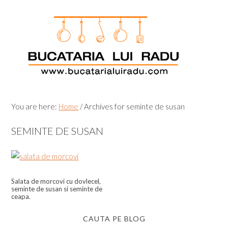
Skip
Skip
Skip
Skip
to
to
to
to
primary
main
primary
footer
navigation
content
sidebar
You are here:
Home
/
Archives for seminte de susan
SEMINTE DE SUSAN
Salata de morcovi cu dovlecel,
seminte de susan si seminte de
ceapa.
CAUTA PE BLOG