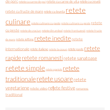
de porc
retete cu carne de vita
retete cu creveti
retete cu carne de pui
retete
retete cu fructe de mare
retete cu leurda
culinare
retete
retete culinare cu paste
retete culinare cu peste
cu peste
retete de craciun
retete din ardeal
retete frantuzesti
retete fructe
retete inedite
retete
retete ieftine
de mare
retete
internationale
retete italiene
retete paste
retete la ceaun
rapide
retete romanesti
retete sanatoase
retete simple
retete
retete spaniole
retete usoare
traditionale
retete
vegetariene
rețete festive
retete video
romanesc
traditional