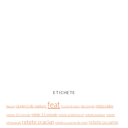
ETICHETE
feat
ciuperci de padure
reteta video
bacon
fructe de mare
idei simple
retete 15 minute
retete asiatice
retete
retete 10 minute
retete ardelenesti
retete craciun
retete cu carne
chinezesti
retete cu carne de miel