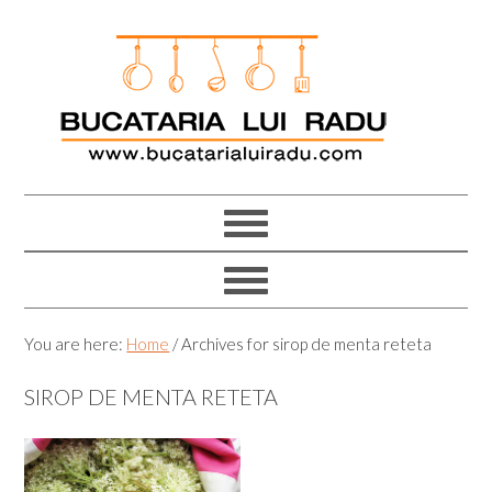
Skip
Skip
Skip
Skip
to
to
to
to
primary
main
primary
footer
navigation
content
sidebar
You are here:
Home
/
Archives for sirop de menta reteta
SIROP DE MENTA RETETA