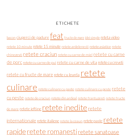
ETICHETE
feat
ciuperci de padure
reteta video
bacon
fructe de mare
idei simple
retete 15 minute
retete asiatice
retete
retete 10 minute
retete ardelenesti
retete craciun
retete cu carne
chinezesti
retete cu carne de miel
de porc
retete cu carne de vita
retete cu creveti
retete cu carne de pui
retete
retete cu fructe de mare
retete cu leurda
culinare
retete
retete culinare cu paste
retete culinare cu peste
cu peste
retete de craciun
retete din ardeal
retete frantuzesti
retete fructe
retete inedite
retete
retete ieftine
de mare
retete
internationale
retete italiene
retete paste
retete la ceaun
rapide
retete romanesti
retete sanatoase