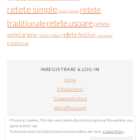
retete simple
retete
retete spaniole
retete usoare
traditionale
retete
vegetariene
rețete festive
retete video
romanesc
traditional
INREGISTRARE & LOG-IN
Log in
Entries feed
Comments feed
WordPress.org
Privacy & Cookies: This site uses cookies. By continuing to use this website, you
agree to their use.
To find out more, including how to control cookies, see here:
Cookie Policy