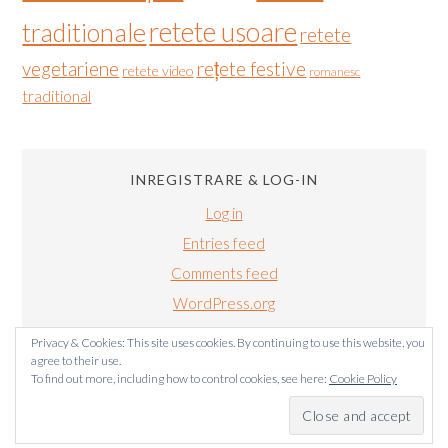
retete usoare
traditionale
retete
vegetariene
rețete festive
retete video
romanesc
traditional
INREGISTRARE & LOG-IN
Log in
Entries feed
Comments feed
WordPress.org
Privacy & Cookies: This site uses cookies. By continuing to use this website, you
agree to their use.
To find out more, including how to control cookies, see here:
Cookie Policy
BUCATARIALUIRADU.COM COPYRIGHT © 2011-2024. TOATE
DREPTURILE SUNT REZERVATE.