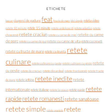
ETICHETE
feat
ciuperci de padure
reteta video
bacon
fructe de mare
idei simple
retete 15 minute
retete asiatice
retete
retete 10 minute
retete ardelenesti
retete craciun
retete cu carne
chinezesti
retete cu carne de miel
de porc
retete cu carne de vita
retete cu creveti
retete cu carne de pui
retete
retete cu fructe de mare
retete cu leurda
culinare
retete
retete culinare cu paste
retete culinare cu peste
cu peste
retete de craciun
retete din ardeal
retete frantuzesti
retete fructe
retete inedite
retete
retete ieftine
de mare
retete
internationale
retete italiene
retete paste
retete la ceaun
rapide
retete romanesti
retete sanatoase
retete simple
retete
retete spaniole