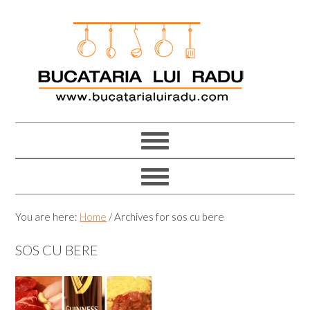
Skip
Skip
Skip
Skip
to
to
to
to
primary
main
primary
footer
navigation
content
sidebar
You are here:
Home
/
Archives for sos cu bere
SOS CU BERE