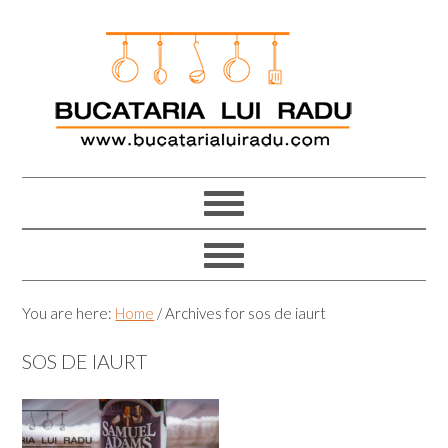
Skip
Skip
Skip
Skip
to
to
to
to
primary
main
primary
footer
navigation
content
sidebar
You are here:
Home
/
Archives for sos de iaurt
SOS DE IAURT