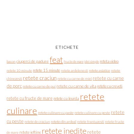
ETICHETE
feat
ciuperci de padure
reteta video
bacon
fructe de mare
idei simple
retete 15 minute
retete asiatice
retete
retete 10 minute
retete ardelenesti
retete craciun
retete cu carne
chinezesti
retete cu carne de miel
de porc
retete cu carne de vita
retete cu creveti
retete cu carne de pui
retete
retete cu fructe de mare
retete cu leurda
culinare
retete
retete culinare cu paste
retete culinare cu peste
cu peste
retete de craciun
retete din ardeal
retete frantuzesti
retete fructe
retete inedite
retete
retete ieftine
de mare