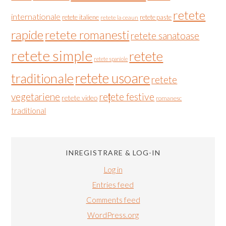
retete
internationale
retete italiene
retete paste
retete la ceaun
rapide
retete romanesti
retete sanatoase
retete simple
retete
retete spaniole
retete usoare
traditionale
retete
vegetariene
rețete festive
retete video
romanesc
traditional
INREGISTRARE & LOG-IN
Log in
Entries feed
Comments feed
WordPress.org