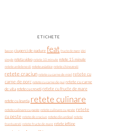
ETICHETE
feat
ciuperci de padure
bacon
fructe de mare
idei
reteta video
retete 15 minute
simple
retete 10 minute
retete asiatice
retete chinezesti
retete ardelenesti
retete craciun
retete cu
retete cu carne de miel
carne de porc
retete cu carne
retete cu carne de pui
de vita
retete cu fructe de mare
retete cu creveti
retete culinare
retete cu leurda
retete
retete culinare cu paste
retete culinare cu peste
cu peste
retete de craciun
retete din ardeal
retete
retete ieftine
frantuzesti
retete fructe de mare