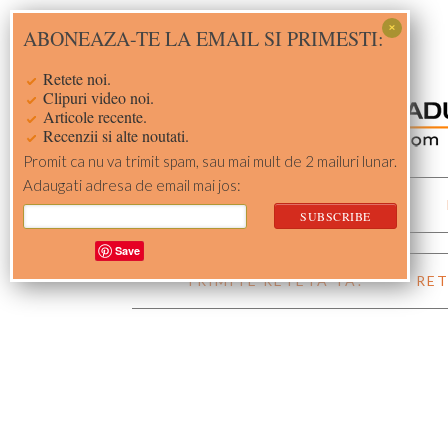
Skip
Skip
Skip
Skip
ABONEAZA-TE LA EMAIL SI PRIMESTI:
to
to
to
to
primary
main
primary
footer
Retete noi.
navigation
content
sidebar
Clipuri video noi.
Articole recente.
Recenzii si alte noutati.
Promit ca nu va trimit spam, sau mai mult de 2 mailuri lunar.
Adaugati adresa de email mai jos:
ACASA
RETETE
Save
TRIMITE RETETA TA!
RET