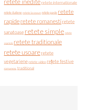
retete inedite
retete internationale
retete
retete italiene
retete paste
retete la ceaun
rapide
retete romanesti
retete
retete simple
sanatoase
retete
retete traditionale
spaniole
retete usoare
retete
vegetariene
rețete festive
retete video
traditional
romanesc