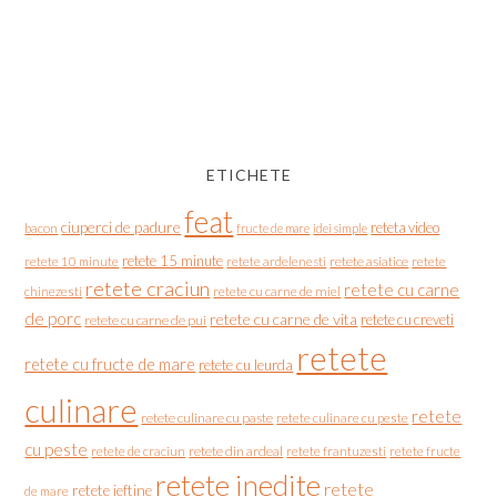
ETICHETE
feat
ciuperci de padure
reteta video
bacon
fructe de mare
idei simple
retete 15 minute
retete asiatice
retete
retete 10 minute
retete ardelenesti
retete craciun
retete cu carne
chinezesti
retete cu carne de miel
de porc
retete cu carne de vita
retete cu creveti
retete cu carne de pui
retete
retete cu fructe de mare
retete cu leurda
culinare
retete
retete culinare cu paste
retete culinare cu peste
cu peste
retete de craciun
retete din ardeal
retete frantuzesti
retete fructe
retete inedite
retete
retete ieftine
de mare