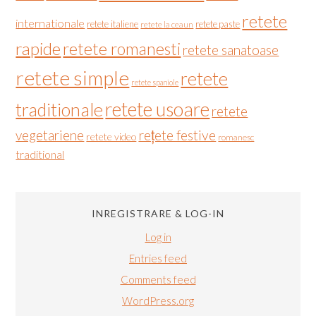
retete
internationale
retete italiene
retete paste
retete la ceaun
rapide
retete romanesti
retete sanatoase
retete simple
retete
retete spaniole
retete usoare
traditionale
retete
vegetariene
rețete festive
retete video
romanesc
traditional
INREGISTRARE & LOG-IN
Log in
Entries feed
Comments feed
WordPress.org