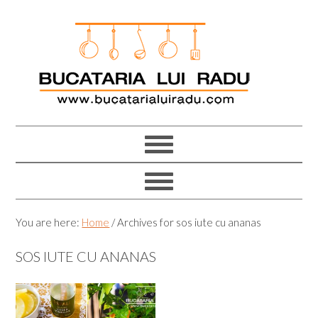
Skip
Skip
Skip
Skip
to
to
to
to
primary
main
primary
footer
navigation
content
sidebar
You are here:
Home
/
Archives for sos iute cu ananas
SOS IUTE CU ANANAS