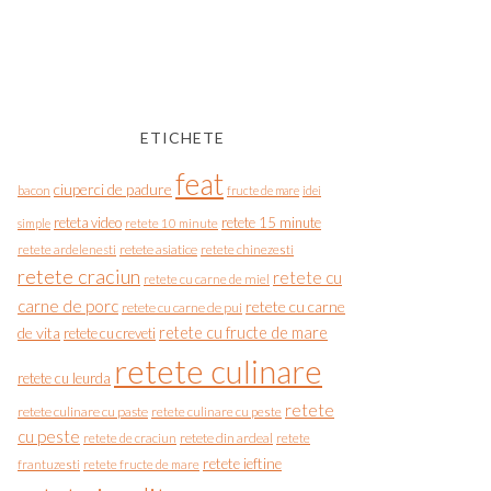
ETICHETE
feat
ciuperci de padure
bacon
fructe de mare
idei
reteta video
retete 15 minute
simple
retete 10 minute
retete asiatice
retete chinezesti
retete ardelenesti
retete craciun
retete cu
retete cu carne de miel
carne de porc
retete cu carne
retete cu carne de pui
de vita
retete cu fructe de mare
retete cu creveti
retete culinare
retete cu leurda
retete
retete culinare cu paste
retete culinare cu peste
cu peste
retete de craciun
retete din ardeal
retete
retete ieftine
frantuzesti
retete fructe de mare