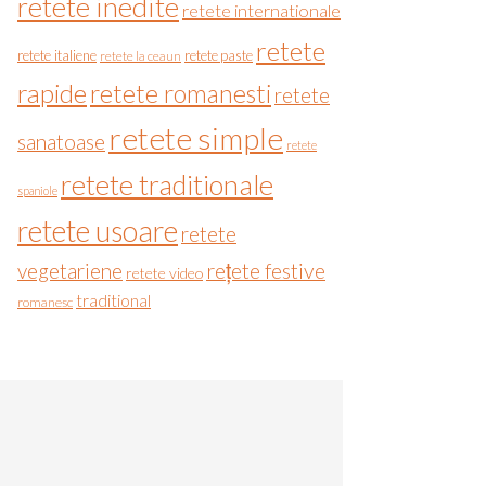
retete inedite
retete internationale
retete
retete italiene
retete paste
retete la ceaun
rapide
retete romanesti
retete
retete simple
sanatoase
retete
retete traditionale
spaniole
retete usoare
retete
vegetariene
rețete festive
retete video
traditional
romanesc