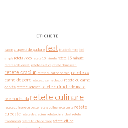
ETICHETE
feat
ciuperci de padure
bacon
fructe de mare
idei
reteta video
retete 15 minute
simple
retete 10 minute
retete asiatice
retete chinezesti
retete ardelenesti
retete craciun
retete cu
retete cu carne de miel
carne de porc
retete cu carne
retete cu carne de pui
de vita
retete cu fructe de mare
retete cu creveti
retete culinare
retete cu leurda
retete
retete culinare cu paste
retete culinare cu peste
cu peste
retete de craciun
retete din ardeal
retete
retete ieftine
frantuzesti
retete fructe de mare