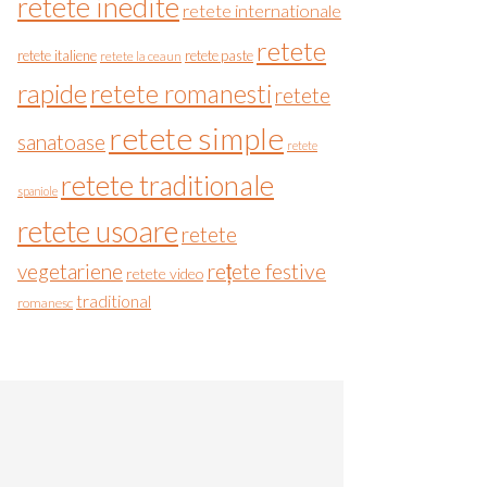
retete inedite
retete internationale
retete
retete italiene
retete paste
retete la ceaun
rapide
retete romanesti
retete
retete simple
sanatoase
retete
retete traditionale
spaniole
retete usoare
retete
vegetariene
rețete festive
retete video
traditional
romanesc