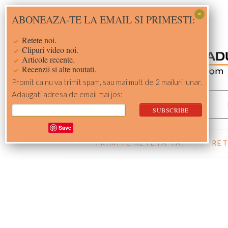
Skip
Skip
Skip
Skip
ABONEAZA-TE LA EMAIL SI PRIMESTI:
to
to
to
to
primary
main
primary
footer
Retete noi.
navigation
content
sidebar
Clipuri video noi.
Articole recente.
Recenzii si alte noutati.
Promit ca nu va trimit spam, sau mai mult de 2 mailuri lunar.
Adaugati adresa de email mai jos:
ACASA
RETETE
Save
TRIMITE RETETA TA!
RET