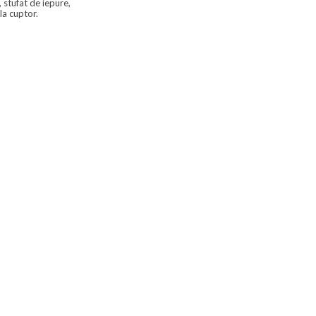
 stufat de iepure,
la cuptor.