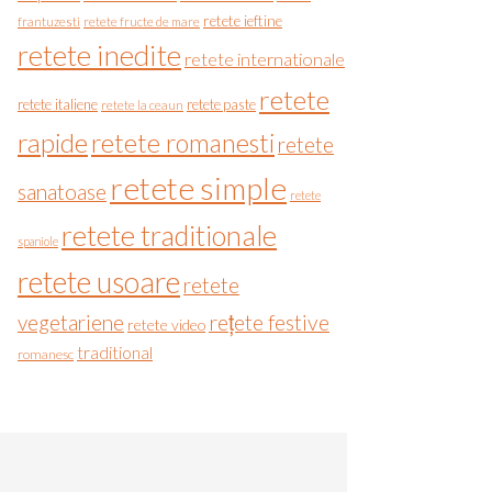
retete ieftine
frantuzesti
retete fructe de mare
retete inedite
retete internationale
retete
retete italiene
retete paste
retete la ceaun
rapide
retete romanesti
retete
retete simple
sanatoase
retete
retete traditionale
spaniole
retete usoare
retete
vegetariene
rețete festive
retete video
traditional
romanesc