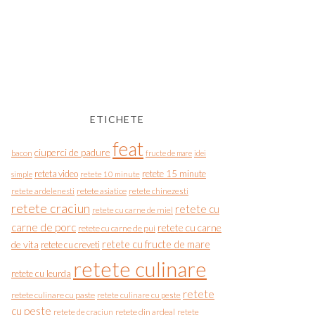
ETICHETE
feat
ciuperci de padure
bacon
fructe de mare
idei
reteta video
retete 15 minute
simple
retete 10 minute
retete asiatice
retete chinezesti
retete ardelenesti
retete craciun
retete cu
retete cu carne de miel
carne de porc
retete cu carne
retete cu carne de pui
de vita
retete cu fructe de mare
retete cu creveti
retete culinare
retete cu leurda
retete
retete culinare cu paste
retete culinare cu peste
cu peste
retete de craciun
retete din ardeal
retete