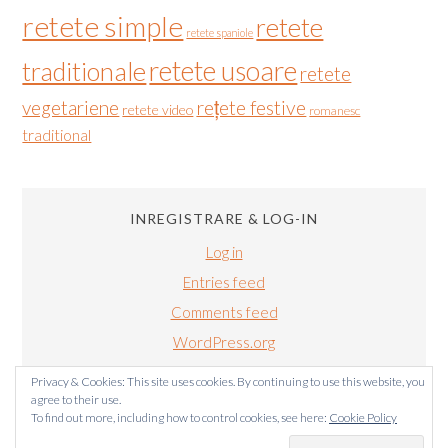
retete simple
retete
retete spaniole
retete usoare
traditionale
retete
vegetariene
rețete festive
retete video
romanesc
traditional
INREGISTRARE & LOG-IN
Log in
Entries feed
Comments feed
WordPress.org
Privacy & Cookies: This site uses cookies. By continuing to use this website, you
agree to their use.
To find out more, including how to control cookies, see here:
Cookie Policy