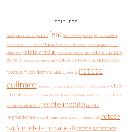
ETICHETE
feat
ciuperci de padure
reteta video
bacon
fructe de mare
idei simple
retete 15 minute
retete asiatice
retete
retete 10 minute
retete ardelenesti
retete craciun
retete cu carne
chinezesti
retete cu carne de miel
de porc
retete cu carne de vita
retete cu creveti
retete cu carne de pui
retete
retete cu fructe de mare
retete cu leurda
culinare
retete
retete culinare cu paste
retete culinare cu peste
cu peste
retete de craciun
retete din ardeal
retete frantuzesti
retete fructe
retete inedite
retete
retete ieftine
de mare
retete
internationale
retete italiene
retete paste
retete la ceaun
rapide
retete romanesti
retete sanatoase