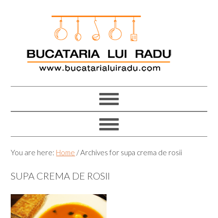
Skip
Skip
Skip
Skip
to
to
to
to
primary
main
primary
footer
navigation
content
sidebar
You are here:
Home
/
Archives for supa crema de rosii
SUPA CREMA DE ROSII