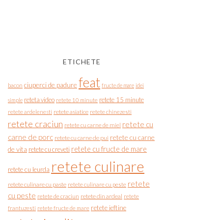
ETICHETE
feat
ciuperci de padure
bacon
fructe de mare
idei
reteta video
retete 15 minute
simple
retete 10 minute
retete asiatice
retete chinezesti
retete ardelenesti
retete craciun
retete cu
retete cu carne de miel
carne de porc
retete cu carne
retete cu carne de pui
de vita
retete cu fructe de mare
retete cu creveti
retete culinare
retete cu leurda
retete
retete culinare cu paste
retete culinare cu peste
cu peste
retete de craciun
retete din ardeal
retete
retete ieftine
frantuzesti
retete fructe de mare