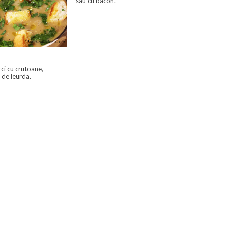
sau cu bacon.
ci cu crutoane,
s de leurda.