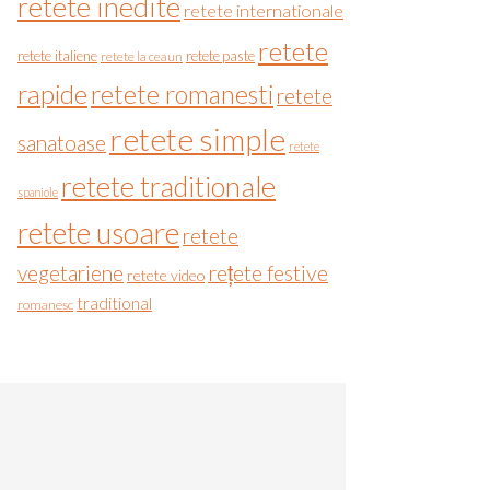
retete inedite
retete internationale
retete
retete italiene
retete paste
retete la ceaun
rapide
retete romanesti
retete
retete simple
sanatoase
retete
retete traditionale
spaniole
retete usoare
retete
vegetariene
rețete festive
retete video
traditional
romanesc