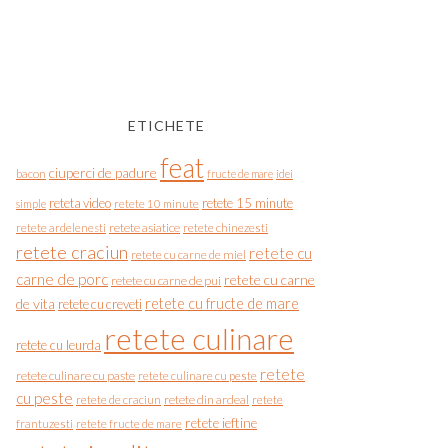
ETICHETE
feat
ciuperci de padure
bacon
fructe de mare
idei
reteta video
retete 15 minute
simple
retete 10 minute
retete asiatice
retete chinezesti
retete ardelenesti
retete craciun
retete cu
retete cu carne de miel
carne de porc
retete cu carne
retete cu carne de pui
de vita
retete cu fructe de mare
retete cu creveti
retete culinare
retete cu leurda
retete
retete culinare cu paste
retete culinare cu peste
cu peste
retete de craciun
retete din ardeal
retete
retete ieftine
frantuzesti
retete fructe de mare