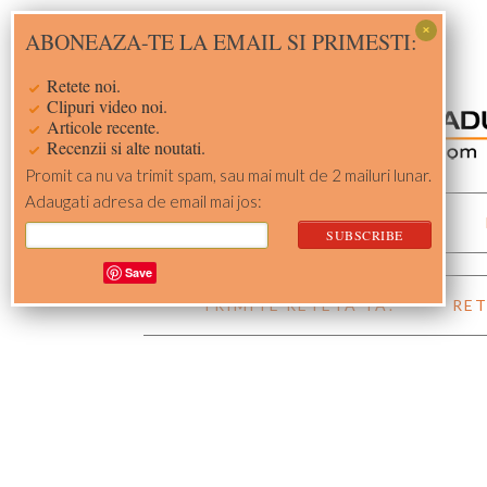
Skip
Skip
Skip
Skip
ABONEAZA-TE LA EMAIL SI PRIMESTI:
to
to
to
to
primary
main
primary
footer
Retete noi.
navigation
content
sidebar
Clipuri video noi.
Articole recente.
Recenzii si alte noutati.
Promit ca nu va trimit spam, sau mai mult de 2 mailuri lunar.
Adaugati adresa de email mai jos:
ACASA
RETETE
Save
TRIMITE RETETA TA!
RET