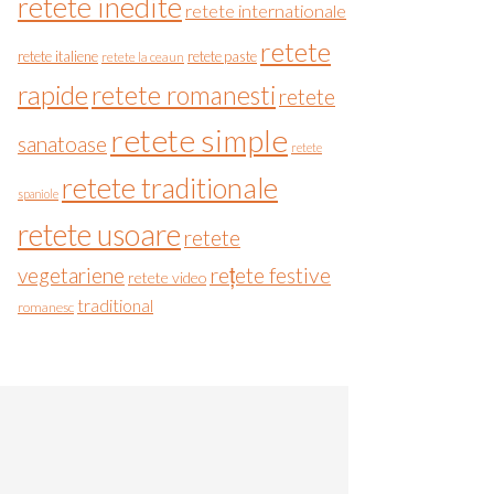
retete inedite
retete internationale
retete
retete italiene
retete paste
retete la ceaun
rapide
retete romanesti
retete
retete simple
sanatoase
retete
retete traditionale
spaniole
retete usoare
retete
vegetariene
rețete festive
retete video
traditional
romanesc