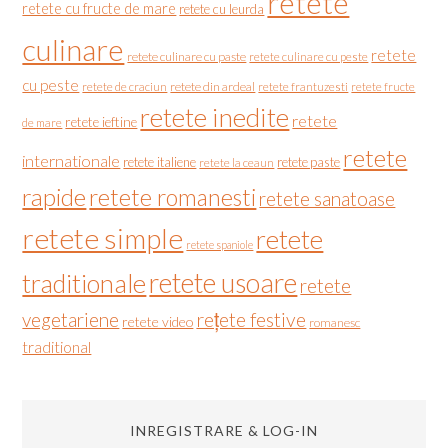
retete
retete cu fructe de mare
retete cu leurda
culinare
retete
retete culinare cu paste
retete culinare cu peste
cu peste
retete de craciun
retete din ardeal
retete frantuzesti
retete fructe
retete inedite
retete
retete ieftine
de mare
retete
internationale
retete italiene
retete paste
retete la ceaun
rapide
retete romanesti
retete sanatoase
retete simple
retete
retete spaniole
retete usoare
traditionale
retete
vegetariene
rețete festive
retete video
romanesc
traditional
INREGISTRARE & LOG-IN