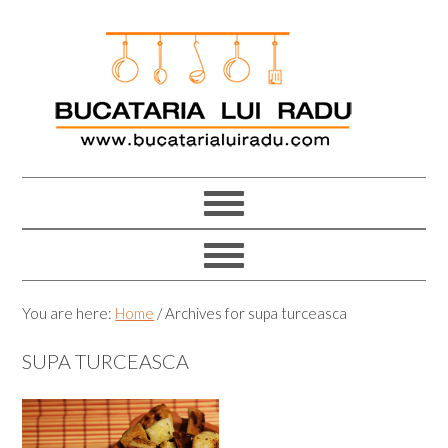
Skip
Skip
Skip
Skip
to
to
to
to
primary
main
primary
footer
navigation
content
sidebar
You are here:
Home
/
Archives for supa turceasca
SUPA TURCEASCA