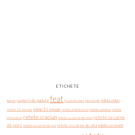
ETICHETE
feat
ciuperci de padure
reteta video
bacon
fructe de mare
idei simple
retete 15 minute
retete asiatice
retete
retete 10 minute
retete ardelenesti
retete craciun
retete cu carne
chinezesti
retete cu carne de miel
de porc
retete cu carne de vita
retete cu creveti
retete cu carne de pui