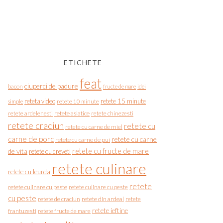
ETICHETE
feat
ciuperci de padure
bacon
fructe de mare
idei
reteta video
retete 15 minute
simple
retete 10 minute
retete asiatice
retete chinezesti
retete ardelenesti
retete craciun
retete cu
retete cu carne de miel
carne de porc
retete cu carne
retete cu carne de pui
de vita
retete cu fructe de mare
retete cu creveti
retete culinare
retete cu leurda
retete
retete culinare cu paste
retete culinare cu peste
cu peste
retete de craciun
retete din ardeal
retete
retete ieftine
frantuzesti
retete fructe de mare