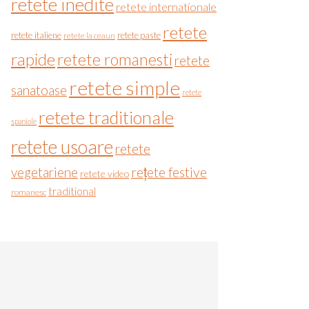
retete inedite
retete internationale
retete
retete italiene
retete paste
retete la ceaun
rapide
retete romanesti
retete
retete simple
sanatoase
retete
retete traditionale
spaniole
retete usoare
retete
vegetariene
rețete festive
retete video
traditional
romanesc