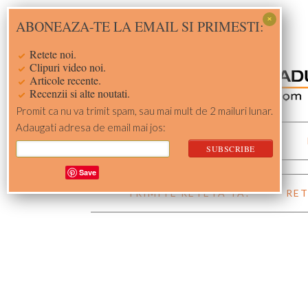
Skip
Skip
Skip
Skip
ABONEAZA-TE LA EMAIL SI PRIMESTI:
to
to
to
to
primary
main
primary
footer
Retete noi.
navigation
content
sidebar
Clipuri video noi.
Articole recente.
Recenzii si alte noutati.
Promit ca nu va trimit spam, sau mai mult de 2 mailuri lunar.
Adaugati adresa de email mai jos:
ACASA
RETETE
Save
TRIMITE RETETA TA!
RET