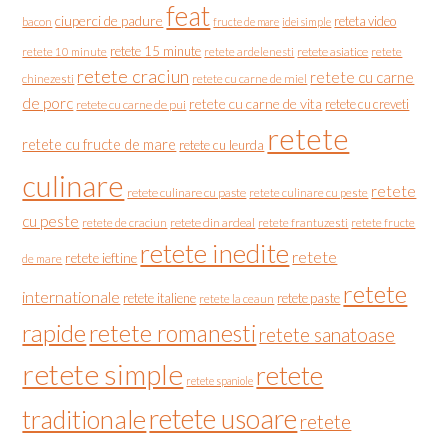
feat
ciuperci de padure
reteta video
bacon
fructe de mare
idei simple
retete 15 minute
retete asiatice
retete
retete 10 minute
retete ardelenesti
retete craciun
retete cu carne
chinezesti
retete cu carne de miel
de porc
retete cu carne de vita
retete cu creveti
retete cu carne de pui
retete
retete cu fructe de mare
retete cu leurda
culinare
retete
retete culinare cu paste
retete culinare cu peste
cu peste
retete de craciun
retete din ardeal
retete frantuzesti
retete fructe
retete inedite
retete
retete ieftine
de mare
retete
internationale
retete italiene
retete paste
retete la ceaun
rapide
retete romanesti
retete sanatoase
retete simple
retete
retete spaniole
retete usoare
traditionale
retete