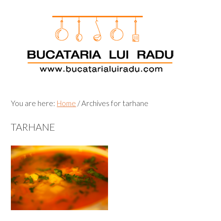
Skip
Skip
Skip
Skip
to
to
to
to
primary
main
primary
footer
navigation
content
sidebar
You are here:
Home
/
Archives for tarhane
TARHANE