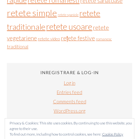
retete romanesti
retete sanatoase
retete simple
retete
retete spaniole
retete usoare
traditionale
retete
vegetariene
rețete festive
retete video
romanesc
traditional
INREGISTRARE & LOG-IN
Log in
Entries feed
Comments feed
WordPress.org
Privacy & Cookies: This site uses cookies. By continuing to use this website, you
agree to their use.
To find out more, including how to control cookies, see here:
Cookie Policy