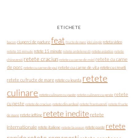
ETICHETE
feat
ciuperci de padure
reteta video
bacon
fructe de mare
idei simple
retete 15 minute
retete asiatice
retete
retete 10 minute
retete ardelenesti
retete craciun
retete cu carne
chinezesti
retete cu carne de miel
de porc
retete cu carne de vita
retete cu creveti
retete cu carne de pui
retete
retete cu fructe de mare
retete cu leurda
culinare
retete
retete culinare cu paste
retete culinare cu peste
cu peste
retete de craciun
retete din ardeal
retete frantuzesti
retete fructe
retete inedite
retete
retete ieftine
de mare
retete
internationale
retete italiene
retete paste
retete la ceaun
rapide