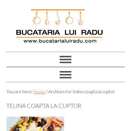
Skip
Skip
Skip
Skip
to
to
to
to
primary
main
primary
footer
navigation
content
sidebar
You are here:
Home
/
Archives for telina coapta la cuptor
TELINA COAPTA LA CUPTOR