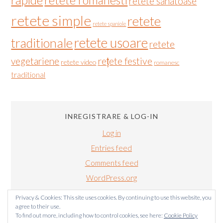
retete romanesti
retete sanatoase
retete simple
retete
retete spaniole
retete usoare
traditionale
retete
vegetariene
rețete festive
retete video
romanesc
traditional
INREGISTRARE & LOG-IN
Log in
Entries feed
Comments feed
WordPress.org
Privacy & Cookies: This site uses cookies. By continuing to use this website, you
agree to their use.
To find out more, including how to control cookies, see here:
Cookie Policy