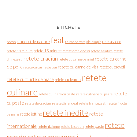
ETICHETE
feat
ciuperci de padure
reteta video
bacon
fructe de mare
idei simple
retete 15 minute
retete asiatice
retete
retete 10 minute
retete ardelenesti
retete craciun
retete cu carne
chinezesti
retete cu carne de miel
de porc
retete cu carne de vita
retete cu creveti
retete cu carne de pui
retete
retete cu fructe de mare
retete cu leurda
culinare
retete
retete culinare cu paste
retete culinare cu peste
cu peste
retete de craciun
retete din ardeal
retete frantuzesti
retete fructe
retete inedite
retete
retete ieftine
de mare
retete
internationale
retete italiene
retete paste
retete la ceaun
rapide