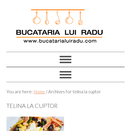
Skip
Skip
Skip
Skip
to
to
to
to
primary
main
primary
footer
navigation
content
sidebar
You are here:
Home
/
Archives for telina la cuptor
TELINA LA CUPTOR