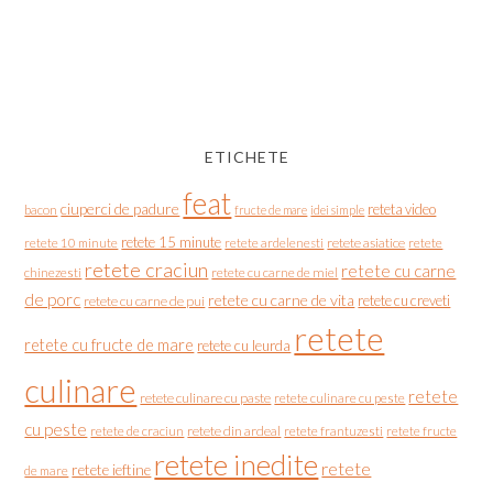
ETICHETE
feat
ciuperci de padure
reteta video
bacon
fructe de mare
idei simple
retete 15 minute
retete asiatice
retete
retete 10 minute
retete ardelenesti
retete craciun
retete cu carne
chinezesti
retete cu carne de miel
de porc
retete cu carne de vita
retete cu creveti
retete cu carne de pui
retete
retete cu fructe de mare
retete cu leurda
culinare
retete
retete culinare cu paste
retete culinare cu peste
cu peste
retete de craciun
retete din ardeal
retete frantuzesti
retete fructe
retete inedite
retete
retete ieftine
de mare