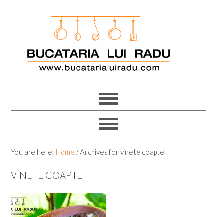
Skip
Skip
Skip
Skip
to
to
to
to
primary
main
primary
footer
navigation
content
sidebar
You are here:
Home
/
Archives for vinete coapte
VINETE COAPTE