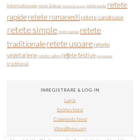
retete
internationale
retete italiene
retete paste
retete la ceaun
rapide
retete romanesti
retete sanatoase
retete simple
retete
retete spaniole
retete usoare
traditionale
retete
vegetariene
rețete festive
retete video
romanesc
traditional
INREGISTRARE & LOG-IN
Log in
Entries feed
Comments feed
WordPress.org