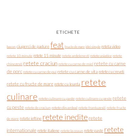
ETICHETE
feat
ciuperci de padure
reteta video
bacon
fructe de mare
idei simple
retete 15 minute
retete asiatice
retete
retete 10 minute
retete ardelenesti
retete craciun
retete cu carne
chinezesti
retete cu carne de miel
de porc
retete cu carne de vita
retete cu creveti
retete cu carne de pui
retete
retete cu fructe de mare
retete cu leurda
culinare
retete
retete culinare cu paste
retete culinare cu peste
cu peste
retete de craciun
retete din ardeal
retete frantuzesti
retete fructe
retete inedite
retete
retete ieftine
de mare
retete
internationale
retete italiene
retete paste
retete la ceaun