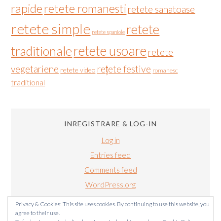
rapide
retete romanesti
retete sanatoase
retete simple
retete
retete spaniole
retete usoare
traditionale
retete
vegetariene
rețete festive
retete video
romanesc
traditional
INREGISTRARE & LOG-IN
Log in
Entries feed
Comments feed
WordPress.org
Privacy & Cookies: This site uses cookies. By continuing to use this website, you
agree to their use.