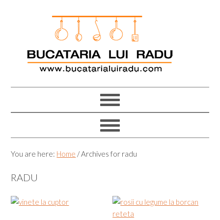
Skip
Skip
Skip
Skip
to
to
to
to
primary
main
primary
footer
navigation
content
sidebar
You are here:
Home
/
Archives for radu
RADU