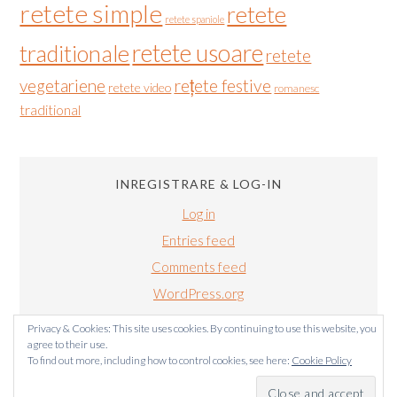
retete simple
retete
retete spaniole
retete usoare
traditionale
retete
vegetariene
rețete festive
retete video
romanesc
traditional
INREGISTRARE & LOG-IN
Log in
Entries feed
Comments feed
WordPress.org
Privacy & Cookies: This site uses cookies. By continuing to use this website, you
agree to their use.
To find out more, including how to control cookies, see here:
Cookie Policy
BUCATARIALUIRADU.COM COPYRIGHT © 2011-2024. TOATE