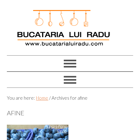
Skip
Skip
Skip
Skip
to
to
to
to
primary
main
primary
footer
navigation
content
sidebar
You are here:
Home
/
Archives for afine
AFINE