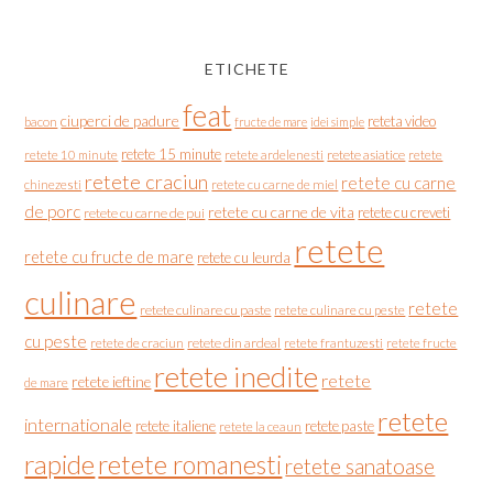
ETICHETE
feat
ciuperci de padure
reteta video
bacon
fructe de mare
idei simple
retete 15 minute
retete asiatice
retete
retete 10 minute
retete ardelenesti
retete craciun
retete cu carne
chinezesti
retete cu carne de miel
de porc
retete cu carne de vita
retete cu creveti
retete cu carne de pui
retete
retete cu fructe de mare
retete cu leurda
culinare
retete
retete culinare cu paste
retete culinare cu peste
cu peste
retete de craciun
retete din ardeal
retete frantuzesti
retete fructe
retete inedite
retete
retete ieftine
de mare
retete
internationale
retete italiene
retete paste
retete la ceaun
rapide
retete romanesti
retete sanatoase