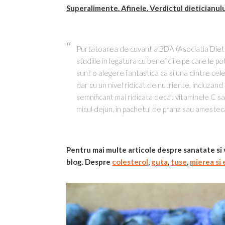
Superalimente. Afinele. Verdictul dieticianulu
Purtatoarea de cuvant a BDA (Asociatia Dietet
studiile in legatura cu beneficiile pe care le p
sunt o alegere fantastica ca si una dintre cele 
dar cu un nivel ridicat de nutriente, incluzan
semnificant mai ridicata decat vitaminele C sau 
micul dejun, in pachetul de pranz sau amesteca
Pentru mai multe articole despre sanatate si 
blog. Despre
colesterol
,
guta
,
tuse
,
mierea si 