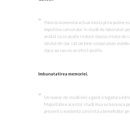
Pana la momentul actual exista prea putine evi
impotriva cancerului. In studii de laborator, p
aratat ca se poate reduce dauna creata de rad
destul de clar cat de bine corpul uman asimil
daca au sau nu un efect pozitiv.
Imbunatatirea memoriei.
Un numar de studii mici a gasit o legatura int
Majoritatea acestor studii insa se bazeaza pe
prezent o evidenta concreta a beneficiilor pe