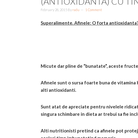
(ANTIOXIDANTA) CU TI
February 28, 2015
By
radu
1 Comment
Superalimente. Afinele: O forta antioxidanta
Micute dar pline de “bunatate”, aceste fructe 
Afinele sunt o sursa foarte buna de vitamina 
alti antioxidanti.
Sunt atat de apreciate pentru nivelele ridicate
singura schimbare in dieta ar trebui sa fie in
Alti nutritionisti pretind ca afinele pot prote