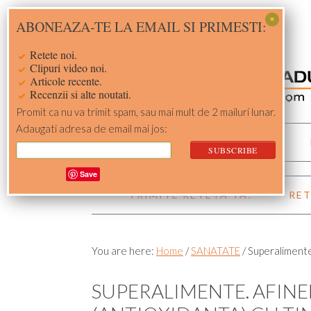
Skip
Skip
Skip
Skip
ABONEAZA-TE LA EMAIL SI PRIMESTI:
to
to
to
to
primary
main
primary
footer
Retete noi.
navigation
content
sidebar
Clipuri video noi.
Articole recente.
Recenzii si alte noutati.
Promit ca nu va trimit spam, sau mai mult de 2 mailuri lunar.
Adaugati adresa de email mai jos:
ACASA
RETETE
Save
TRIMITE RETETA TA!
RET
You are here:
Home
/
SANATATE
/
Superalimente.
SUPERALIMENTE. AFINEL