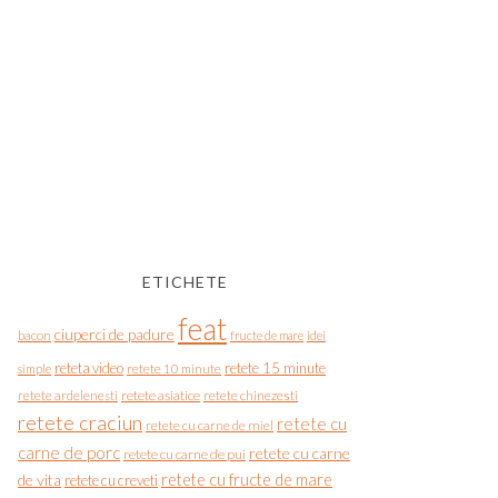
ETICHETE
feat
ciuperci de padure
bacon
fructe de mare
idei
reteta video
retete 15 minute
simple
retete 10 minute
retete asiatice
retete chinezesti
retete ardelenesti
retete craciun
retete cu
retete cu carne de miel
carne de porc
retete cu carne
retete cu carne de pui
de vita
retete cu fructe de mare
retete cu creveti