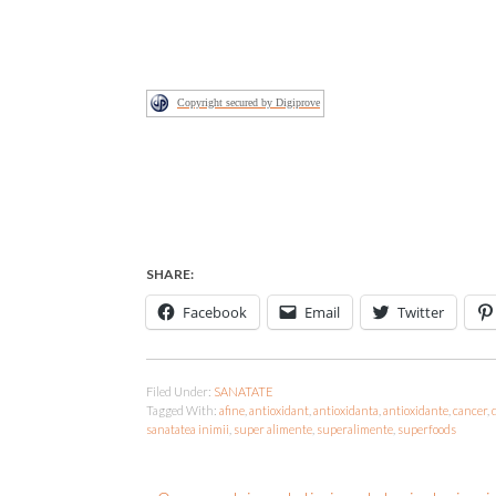
Copyright secured by Digiprove
SHARE:
Facebook
Email
Twitter
Filed Under:
SANATATE
Tagged With:
afine
,
antioxidant
,
antioxidanta
,
antioxidante
,
cancer
,
sanatatea inimii
,
super alimente
,
superalimente
,
superfoods