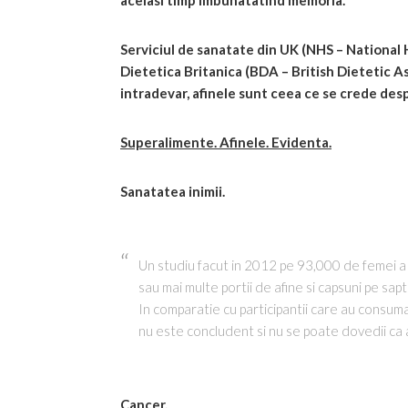
acelasi timp imbunatatind memoria.
Serviciul de sanatate din UK (NHS – National H
Dietetica Britanica (BDA – British Dietetic A
intradevar, afinele sunt ceea ce se crede desp
Superalimente. Afinele. Evidenta.
Sanatatea inimii.
Un studiu facut in 2012 pe 93,000 de femei a r
sau mai multe portii de afine si capsuni pe sa
In comparatie cu participantii care au consumat
nu este concludent si nu se poate dovedii ca 
Cancer.