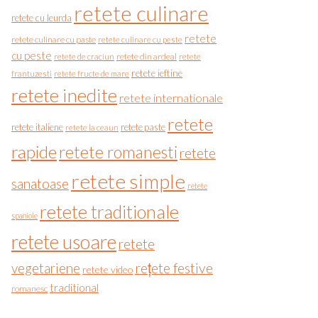
retete culinare
retete cu leurda
retete
retete culinare cu paste
retete culinare cu peste
cu peste
retete de craciun
retete din ardeal
retete
retete ieftine
frantuzesti
retete fructe de mare
retete inedite
retete internationale
retete
retete italiene
retete paste
retete la ceaun
rapide
retete romanesti
retete
retete simple
sanatoase
retete
retete traditionale
spaniole
retete usoare
retete
vegetariene
rețete festive
retete video
traditional
romanesc