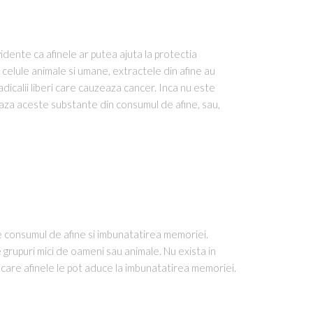
dente ca afinele ar putea ajuta la protectia
e celule animale si umane, extractele din afine au
icalii liberi care cauzeaza cancer. Inca nu este
eaza aceste substante din consumul de afine, sau,
re consumul de afine si imbunatatirea memoriei.
 grupuri mici de oameni sau animale. Nu exista in
 care afinele le pot aduce la imbunatatirea memoriei.