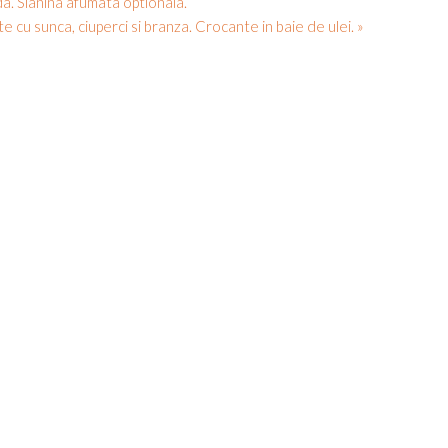
ida. Slanina afumata optionala.
te cu sunca, ciuperci si branza. Crocante in baie de ulei. »