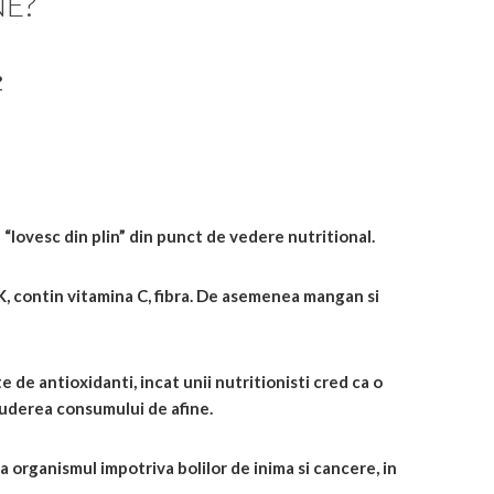
NE?
?
“lovesc din plin” din punct de vedere nutritional.
K, contin vitamina C, fibra. De asemenea mangan si
 de antioxidanti, incat unii nutritionisti cred ca o
cluderea consumului de afine.
ja organismul impotriva bolilor de inima si cancere, in