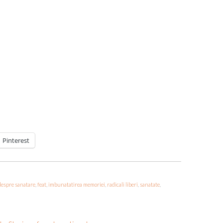
Pinterest
despre sanatare
,
feat
,
imbunatatirea memoriei
,
radicali liberi
,
sanatate
,