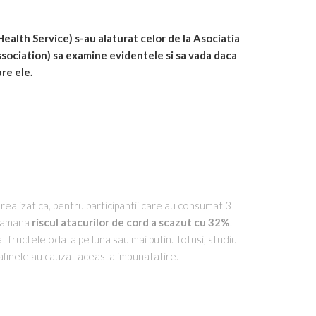
ealth Service) s-au alaturat celor de la Asociatia
ssociation) sa examine evidentele si sa vada daca
re ele.
ealizat ca, pentru participantii care au consumat 3
ptamana
riscul atacurilor de cord a scazut cu 32%
.
 fructele odata pe luna sau mai putin. Totusi, studiul
afinele au cauzat aceasta imbunatatire.