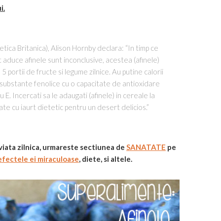
i.
ica Britanica), Alison Hornby declara: “In timp ce
ot aduce afinele sunt inconclusive, acestea (afinele)
5 portii de fructe si legume zilnice. Au putine calorii
d substante fenolice cu o capacitate de antioxidare
E. Incercati sa le adaugati (afinele) in cereale la
te cu iaurt dietetic pentru un desert delicios.”
viata zilnica, urmareste sectiunea de
SANATATE
pe
efectele ei miraculoase
, diete, si altele.