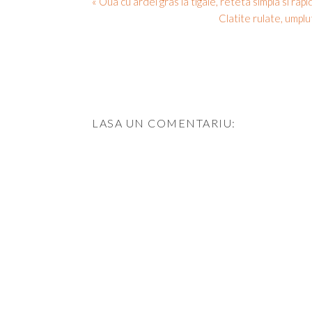
« Oua cu ardei gras la tigaie, reteta simpla si rap
Clatite rulate, umplu
LASA UN COMENTARIU: