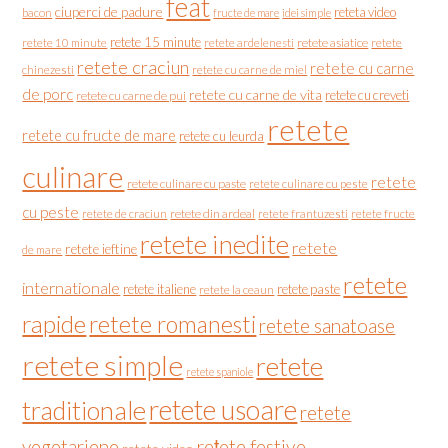
feat
ciuperci de padure
reteta video
bacon
fructe de mare
idei simple
retete 15 minute
retete asiatice
retete
retete 10 minute
retete ardelenesti
retete craciun
retete cu carne
chinezesti
retete cu carne de miel
de porc
retete cu carne de vita
retete cu creveti
retete cu carne de pui
retete
retete cu fructe de mare
retete cu leurda
culinare
retete
retete culinare cu paste
retete culinare cu peste
cu peste
retete de craciun
retete din ardeal
retete frantuzesti
retete fructe
retete inedite
retete
retete ieftine
de mare
retete
internationale
retete italiene
retete paste
retete la ceaun
rapide
retete romanesti
retete sanatoase
retete simple
retete
retete spaniole
retete usoare
traditionale
retete
vegetariene
rețete festive