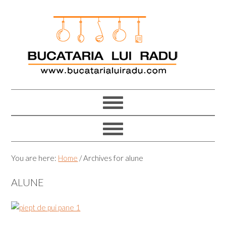
Skip
Skip
Skip
Skip
to
to
to
to
primary
main
primary
footer
navigation
content
sidebar
You are here:
Home
/
Archives for alune
ALUNE