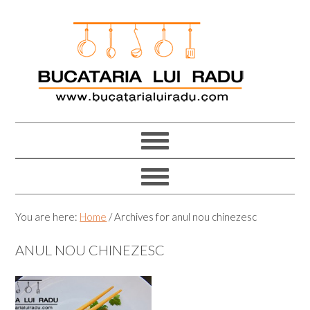
Skip
Skip
Skip
Skip
to
to
to
to
primary
main
primary
footer
navigation
content
sidebar
You are here:
Home
/
Archives for anul nou chinezesc
ANUL NOU CHINEZESC