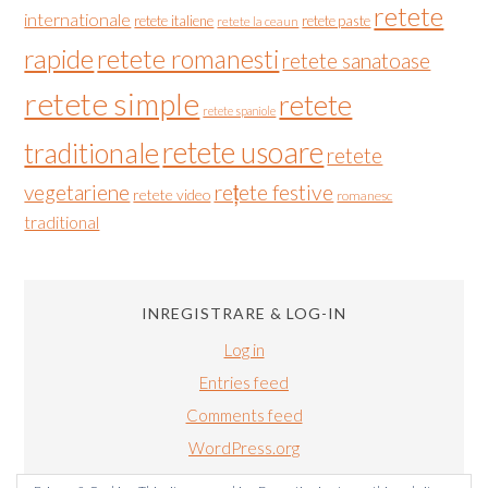
retete
internationale
retete italiene
retete paste
retete la ceaun
rapide
retete romanesti
retete sanatoase
retete simple
retete
retete spaniole
retete usoare
traditionale
retete
vegetariene
rețete festive
retete video
romanesc
traditional
INREGISTRARE & LOG-IN
Log in
Entries feed
Comments feed
WordPress.org