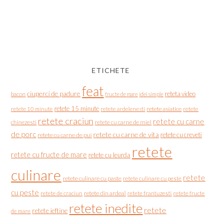
ETICHETE
feat
ciuperci de padure
reteta video
bacon
fructe de mare
idei simple
retete 15 minute
retete asiatice
retete
retete 10 minute
retete ardelenesti
retete craciun
retete cu carne
chinezesti
retete cu carne de miel
de porc
retete cu carne de vita
retete cu creveti
retete cu carne de pui
retete
retete cu fructe de mare
retete cu leurda
culinare
retete
retete culinare cu paste
retete culinare cu peste
cu peste
retete de craciun
retete din ardeal
retete frantuzesti
retete fructe
retete inedite
retete
retete ieftine
de mare