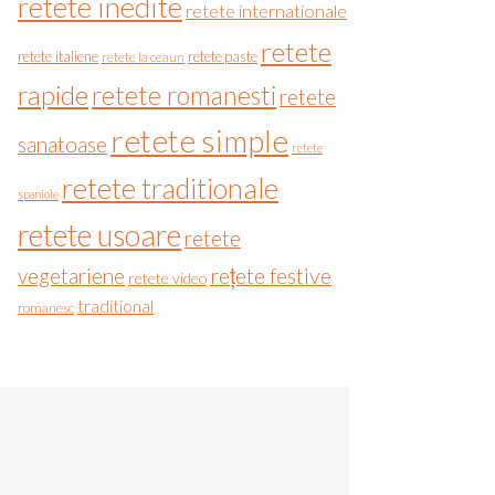
retete inedite
retete internationale
retete
retete italiene
retete paste
retete la ceaun
rapide
retete romanesti
retete
retete simple
sanatoase
retete
retete traditionale
spaniole
retete usoare
retete
vegetariene
rețete festive
retete video
traditional
romanesc