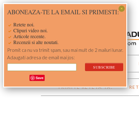
Skip
Skip
Skip
Skip
ABONEAZA-TE LA EMAIL SI PRIMESTI:
to
to
to
to
primary
main
primary
footer
Retete noi.
navigation
content
sidebar
Clipuri video noi.
Articole recente.
Recenzii si alte noutati.
Promit ca nu va trimit spam, sau mai mult de 2 mailuri lunar.
Adaugati adresa de email mai jos:
ACASA
RETETE
Save
TRIMITE RETETA TA!
RET