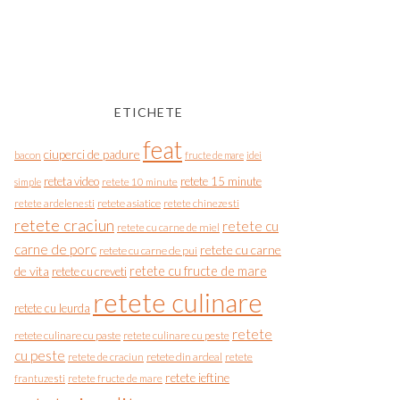
ETICHETE
feat
ciuperci de padure
bacon
fructe de mare
idei
reteta video
retete 15 minute
simple
retete 10 minute
retete asiatice
retete chinezesti
retete ardelenesti
retete craciun
retete cu
retete cu carne de miel
carne de porc
retete cu carne
retete cu carne de pui
de vita
retete cu fructe de mare
retete cu creveti
retete culinare
retete cu leurda
retete
retete culinare cu paste
retete culinare cu peste
cu peste
retete de craciun
retete din ardeal
retete
retete ieftine
frantuzesti
retete fructe de mare