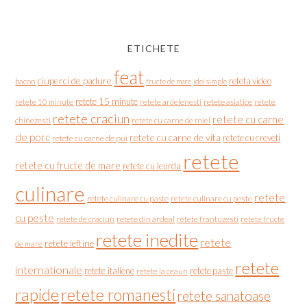
ETICHETE
feat
ciuperci de padure
reteta video
bacon
fructe de mare
idei simple
retete 15 minute
retete asiatice
retete
retete 10 minute
retete ardelenesti
retete craciun
retete cu carne
chinezesti
retete cu carne de miel
de porc
retete cu carne de vita
retete cu creveti
retete cu carne de pui
retete
retete cu fructe de mare
retete cu leurda
culinare
retete
retete culinare cu paste
retete culinare cu peste
cu peste
retete de craciun
retete din ardeal
retete frantuzesti
retete fructe
retete inedite
retete
retete ieftine
de mare
retete
internationale
retete italiene
retete paste
retete la ceaun
rapide
retete romanesti
retete sanatoase