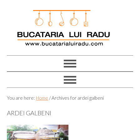
Skip
Skip
Skip
Skip
to
to
to
to
primary
main
primary
footer
navigation
content
sidebar
You are here:
Home
/
Archives for ardei galbeni
ARDEI GALBENI