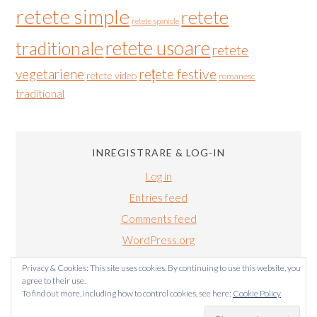
retete simple
retete
retete spaniole
retete usoare
traditionale
retete
vegetariene
rețete festive
retete video
romanesc
traditional
INREGISTRARE & LOG-IN
Log in
Entries feed
Comments feed
WordPress.org
Privacy & Cookies: This site uses cookies. By continuing to use this website, you
agree to their use.
To find out more, including how to control cookies, see here:
Cookie Policy
BUCATARIALUIRADU.COM COPYRIGHT © 2011-2024. TOATE